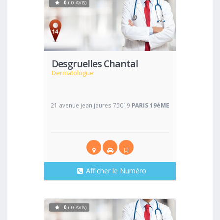
0
( 0 AVIS)
Voir
Desgruelles Chantal
Dermatologue
21 avenue jean jaures 75019
PARIS 19èME
Afficher le Numéro
0
( 0 AVIS)