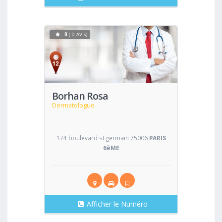
0
( 0 AVIS)
Voir
Borhan Rosa
Dermatologue
174 boulevard st germain 75006
PARIS
6èME
Afficher le Numéro