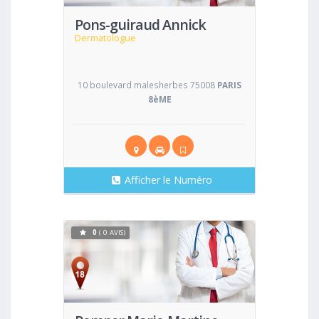
Pons-guiraud Annick
Dermatologue
10 boulevard malesherbes 75008
PARIS
8èME
Afficher le Numéro
0
( 0 AVIS)
Voir