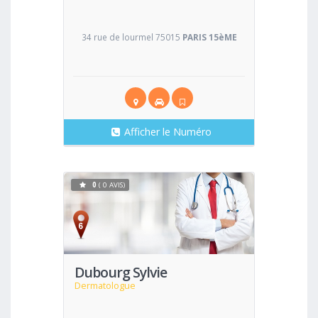
34 rue de lourmel 75015
PARIS 15èME
Afficher le Numéro
0
( 0 AVIS)
Voir
Dubourg Sylvie
Dermatologue