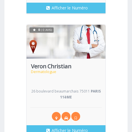
Afficher le Numéro
0
( 0 AVIS)
Voir
Veron Christian
Dermatologue
26 boulevard beaumarchais 75011
PARIS
11èME
Afficher le Numéro