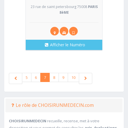
23 rue de saint petersbourg 75008
PARIS
8èME
Afficher le Numéro
5
6
7
8
9
10
Le rôle de CHOISIRUNMEDECIN.com
CHOISIRUNMEDECIN
recueille, recense, met à votre
disposition et vous permet de consulter les
avis, évaluations,