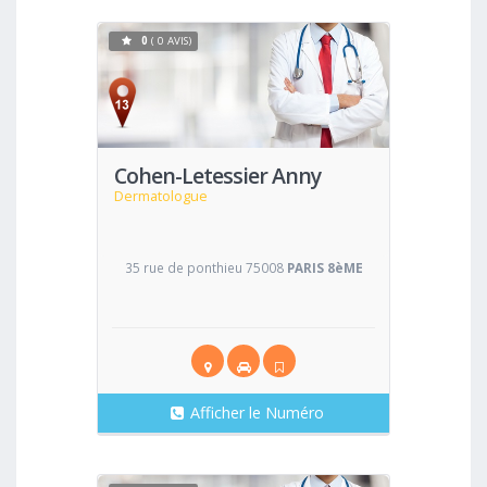
0
( 0 AVIS)
Voir
Cohen-Letessier Anny
Dermatologue
35 rue de ponthieu 75008
PARIS 8èME
Afficher le Numéro