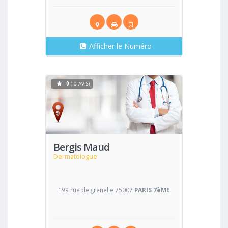
Afficher le Numéro
0
( 0 AVIS)
Voir
Bergis Maud
Dermatologue
199 rue de grenelle 75007
PARIS 7èME