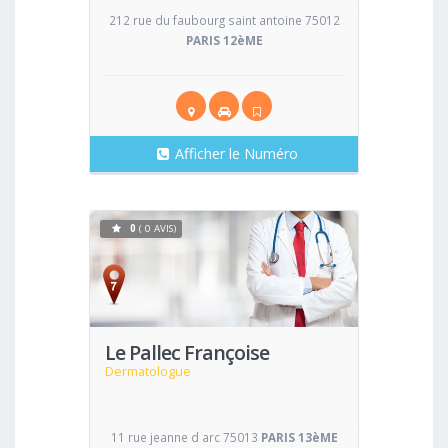
212 rue du faubourg saint antoine 75012
PARIS 12èME
Afficher le Numéro
0
( 0 AVIS)
Voir
Le Pallec Françoise
Dermatologue
11 rue jeanne d arc 75013
PARIS 13èME