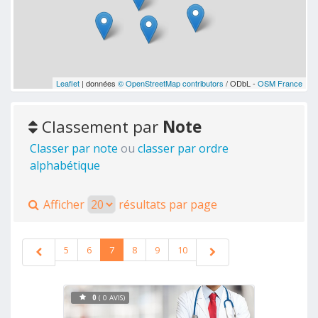
Leaflet
| données
© OpenStreetMap contributors
/ ODbL -
OSM France
Classement par
Note
Classer par note
ou
classer par ordre
alphabétique
Afficher
résultats par page
5
6
7
8
9
10
0
( 0 AVIS)