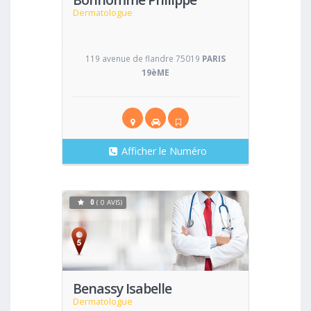
Dermatologue
119 avenue de flandre 75019
PARIS
19èME
Afficher le Numéro
0
( 0 AVIS)
Voir
Benassy Isabelle
Dermatologue