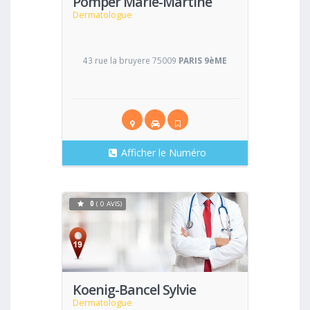
Pomper Marie-Martine
Dermatologue
43 rue la bruyere 75009
PARIS 9èME
Afficher le Numéro
0
( 0 AVIS)
Voir
Koenig-Bancel Sylvie
Dermatologue