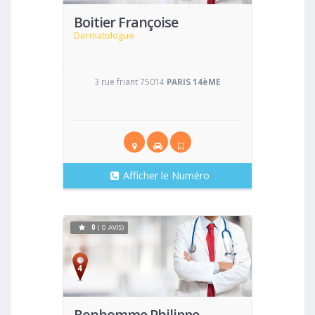
Boitier Françoise
Dermatologue
3 rue friant 75014
PARIS 14èME
Afficher le Numéro
0
( 0 AVIS)
Voir
Bonhomme Philippe