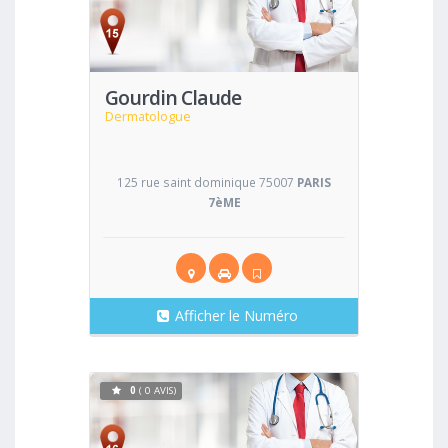
Voir
Gourdin Claude
Dermatologue
125 rue saint dominique 75007
PARIS
7èME
Afficher le Numéro
0
( 0 AVIS)
Voir