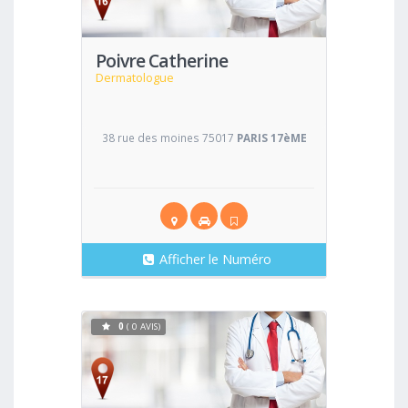
Poivre Catherine
Dermatologue
38 rue des moines 75017
PARIS 17èME
Afficher le Numéro
0
( 0 AVIS)
Voir