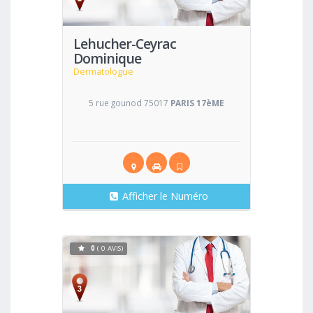
Lehucher-Ceyrac
Dominique
Dermatologue
5 rue gounod 75017
PARIS 17èME
Afficher le Numéro
0
( 0 AVIS)
Voir