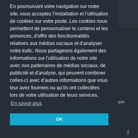
Dentiste à Paris
En poursuivant votre navigation sur notre
site, vous acceptez l'installation et l'utilisation
de cookies sur votre poste. Les cookies nous
permettent de personnaliser le contenu et les
annonces, d'offrir des fonctionnalités
Copyright © 2026 . All Rights Reserved.
relatives aux médias sociaux et d'analyser
choisirunmedecin@gmail.com
notre trafic. Nous partageons également des
informations sur l'utilisation de notre site
Nous contacter
avec nos partenaires de médias sociaux, de
publicité et d'analyse, qui peuvent combiner
Accueil
celles-ci avec d'autres informations que vous
Blog
leur avez fournies ou qu'ils ont collectées
Mon compte
lors de votre utilisation de leurs services.
Dernier avis : PASCAL DELCAMPE, Chirurgien maxillo-faciale à Arpajon
En savoir plus
Mentions légales
Politique de confidentialité
OK