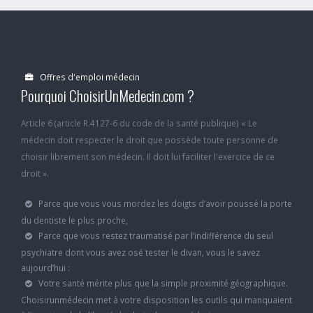
Offres d'emploi médecin
Pourquoi ChoisirUnMedecin.com ?
Article 6 (article R.4127-6 du code de la santé publique) « Le
médecin doit respecter le droit que possède toute personne de
choisir librement son médecin. Il doit lui faciliter l'exercice de ce
droit ».
Parce que vous vous mordez les doigts d’avoir poussé la porte
du dentiste le plus proche,
Parce que vous restez traumatisé par l’indifférence du seul
psychiatre dont vous avez osé tester le divan, vous le savez
aujourd’hui :
Votre santé mérite plus que la simple proximité géographique.
Choisirunmédecin met à votre disposition les outils qui manquaient