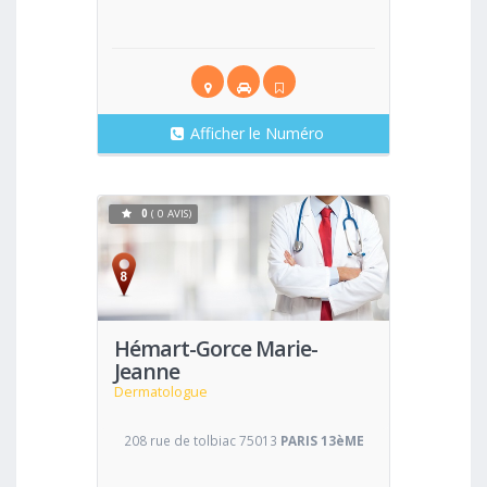
Afficher le Numéro
0
( 0 AVIS)
Voir
Hémart-Gorce Marie-
Jeanne
Dermatologue
208 rue de tolbiac 75013
PARIS 13èME