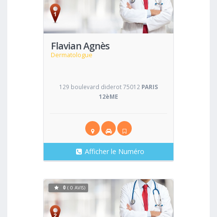
Voir
Flavian Agnès
Dermatologue
129 boulevard diderot 75012
PARIS
12èME
Afficher le Numéro
0
( 0 AVIS)
Voir