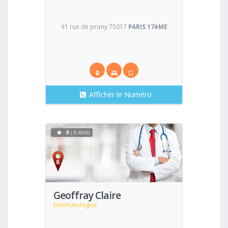
91 rue de prony 75017
PARIS 17èME
Afficher le Numéro
0
( 0 AVIS)
Voir
Geoffray Claire
Dermatologue