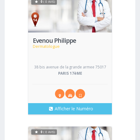
0
( 0 AVIS)
Voir
Evenou Philippe
Dermatologue
38 bis avenue de la grande armee 75017
PARIS 17èME
Afficher le Numéro
0
( 0 AVIS)