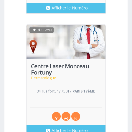
Afficher le Numéro
0
( 0 AVIS)
Voir
Centre Laser Monceau
Fortuny
Dermatologue
34 rue fortuny 75017
PARIS 17èME
Afficher le Numéro