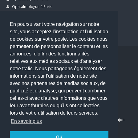
Ophtalmologue à Paris
Dermatologue à Paris
Dentiste à Paris
En poursuivant votre navigation sur notre
site, vous acceptez l'installation et l'utilisation
de cookies sur votre poste. Les cookies nous
permettent de personnaliser le contenu et les
annonces, d'offrir des fonctionnalités
Copyright © 2026 . All Rights Reserved.
relatives aux médias sociaux et d'analyser
choisirunmedecin@gmail.com
notre trafic. Nous partageons également des
informations sur l'utilisation de notre site
Nous contacter
avec nos partenaires de médias sociaux, de
publicité et d'analyse, qui peuvent combiner
Accueil
celles-ci avec d'autres informations que vous
Blog
leur avez fournies ou qu'ils ont collectées
Mon compte
lors de votre utilisation de leurs services.
Dernier avis : PASCAL DELCAMPE, Chirurgien maxillo-faciale à Arpajon
En savoir plus
Mentions légales
Politique de confidentialité
OK