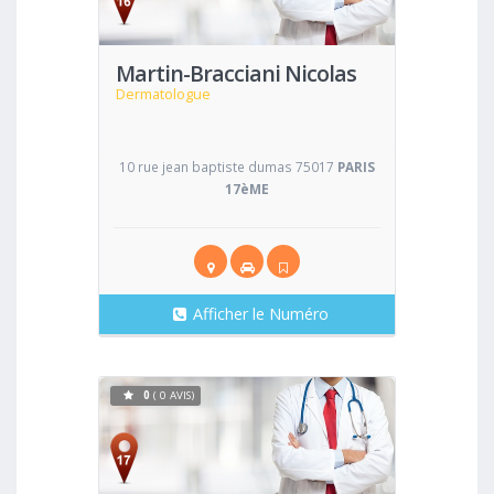
Martin-Bracciani Nicolas
Dermatologue
10 rue jean baptiste dumas 75017
PARIS
17èME
Afficher le Numéro
0
( 0 AVIS)
Voir