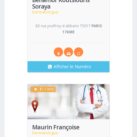
Soraya
Dermatologue
83 rue jouffroy d abbans 75017
PARIS
17èME
Afficher le Numéro
5
( 1 AVIS)
Voir
Maurin Françoise
Dermatologue