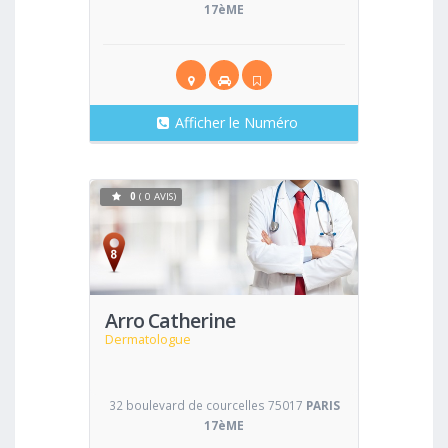
17èME
Afficher le Numéro
0
( 0 AVIS)
Voir
Arro Catherine
Dermatologue
32 boulevard de courcelles 75017
PARIS
17èME