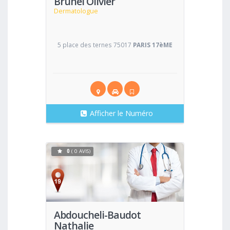
Brunel Olivier
Dermatologue
5 place des ternes 75017
PARIS 17èME
Afficher le Numéro
0
( 0 AVIS)
Voir
Abdoucheli-Baudot
Nathalie