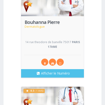
Voir
Bouhanna Pierre
Dermatologue
14 rue theodore de banville 75017
PARIS
17èME
Afficher le Numéro
8.3
( 1 AVIS)
Voir