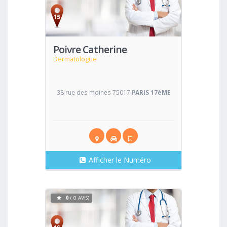
Voir
Poivre Catherine
Dermatologue
38 rue des moines 75017
PARIS 17èME
Afficher le Numéro
0
( 0 AVIS)
Voir