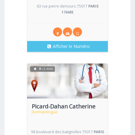
63 rue pierre demours 75017
PARIS
17èME
Afficher le Numéro
0
( 0 AVIS)
Voir
Picard-Dahan Catherine
Dermatologue
98 boulevard des batignolles 75017
PARIS