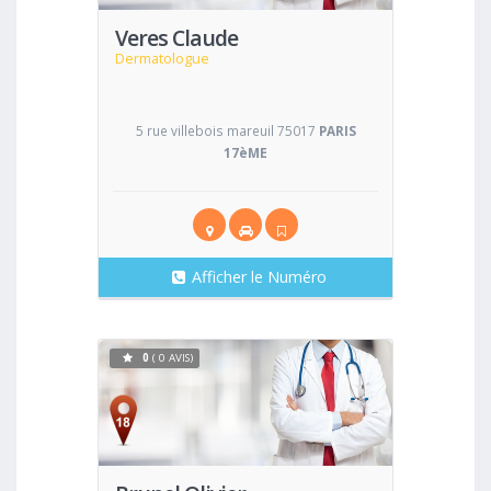
Veres Claude
Dermatologue
5 rue villebois mareuil 75017
PARIS
17èME
Afficher le Numéro
0
( 0 AVIS)
Voir