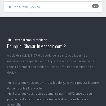
25
Paris 9ème (75009)
Offres d'emploi médecin
Pourquoi ChoisirUnMedecin.com ?
Article 6 (article R.4127-6 du code de la santé publique) « Le
médecin doit respecter le droit que possède toute personne de
choisir librement son médecin. Il doit lui faciliter l'exercice de ce
droit ».
Parce que vous vous mordez les doigts d’avoir poussé la porte
du dentiste le plus proche,
Parce que vous restez traumatisé par l’indifférence du seul
psychiatre dont vous avez osé tester le divan, vous le savez
aujourd’hui :