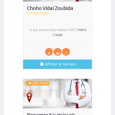
Choho Vidal Zoubida
Dermatologue
11 bis avenue mac mahon 75017
PARIS
17èME
Afficher le Numéro
5.3
( 3 AVIS)
Voir
Benamor Koutsiouris