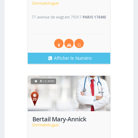
Dermatologue
77 avenue de wagram 75017
PARIS 17èME
Afficher le Numéro
0
( 0 AVIS)
Voir
Bertail Mary-Annick
Dermatologue