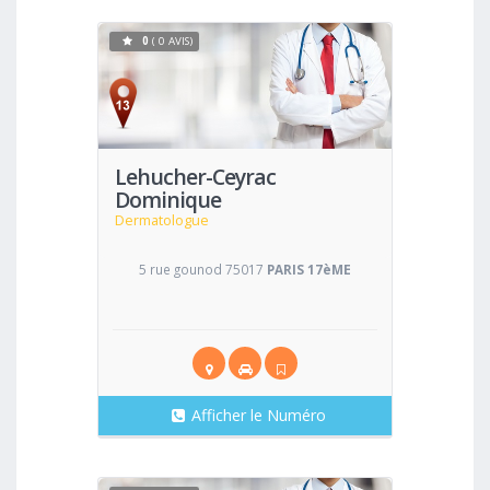
0
( 0 AVIS)
Voir
Lehucher-Ceyrac
Dominique
Dermatologue
5 rue gounod 75017
PARIS 17èME
Afficher le Numéro