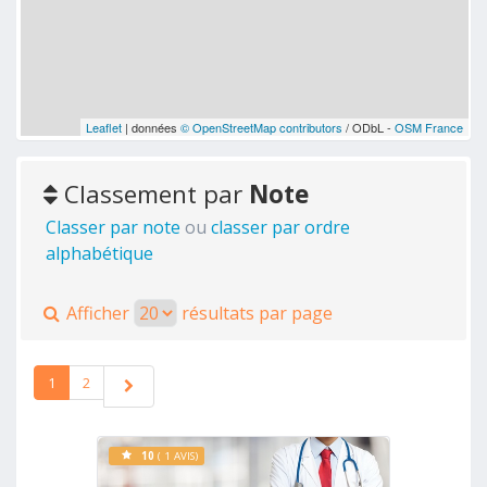
Leaflet
| données
© OpenStreetMap contributors
/ ODbL -
OSM France
Classement par
Note
Classer par note
ou
classer par ordre
alphabétique
Afficher
résultats par page
1
2
10
( 1 AVIS)