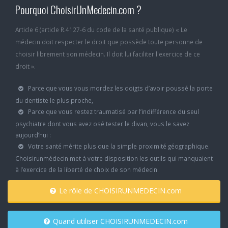
Pourquoi ChoisirUnMedecin.com ?
Article 6 (article R.4127-6 du code de la santé publique) « Le
médecin doit respecter le droit que possède toute personne de
choisir librement son médecin. Il doit lui faciliter l'exercice de ce
droit ».
Parce que vous vous mordez les doigts d’avoir poussé la porte
du dentiste le plus proche,
Parce que vous restez traumatisé par l’indifférence du seul
psychiatre dont vous avez osé tester le divan, vous le savez
aujourd’hui :
Votre santé mérite plus que la simple proximité géographique.
Choisirunmédecin met à votre disposition les outils qui manquaient
à l’exercice de la liberté de choix de son médecin.
Le rôle de CHOISIRUNMEDECIN.com
Quand utiliser CHOISIRUNMEDECIN.com