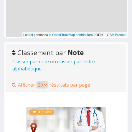
Leaflet
| données
© OpenStreetMap contributors
/ ODbL -
OSM France
Classement par
Note
Classer par note
ou
classer par ordre
alphabétique
Afficher
résultats par page
3
( 1 AVIS)
Voir