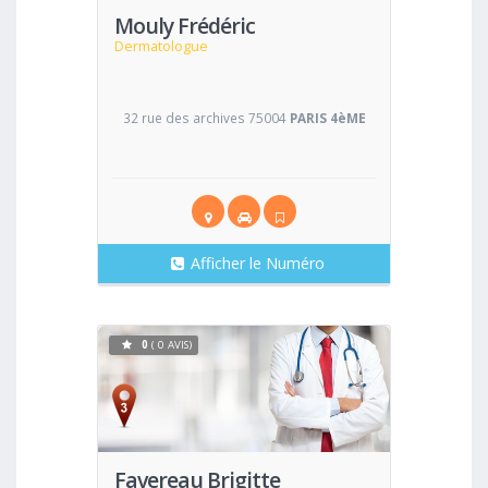
Mouly Frédéric
Dermatologue
32 rue des archives 75004
PARIS 4èME
Afficher le Numéro
0
( 0 AVIS)
Voir
Favereau Brigitte