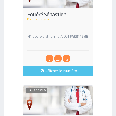
Fouéré Sébastien
Dermatologue
41 boulevard henri iv 75004
PARIS 4èME
Afficher le Numéro
0
( 0 AVIS)
Voir