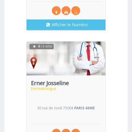
Afficher le Numéro
0
( 0 AVIS)
Voir
Erner Josseline
Dermatologue
30 rue de rivoli 75004
PARIS 4èME