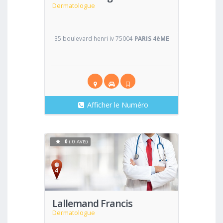
Dermatologue
35 boulevard henri iv 75004
PARIS 4èME
Afficher le Numéro
0
( 0 AVIS)
Voir
Lallemand Francis
Dermatologue