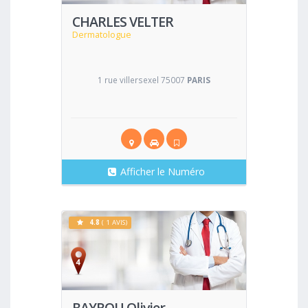
CHARLES VELTER
Dermatologue
1 rue villersexel 75007
PARIS
Afficher le Numéro
4.8
( 1 AVIS)
Voir
BAYROU Olivier