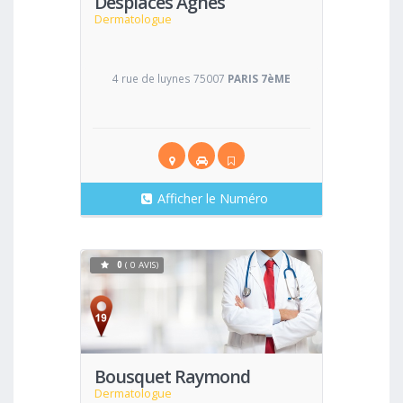
Desplaces Agnès
Dermatologue
4 rue de luynes 75007
PARIS 7èME
Afficher le Numéro
0
( 0 AVIS)
Voir
Bousquet Raymond
Dermatologue