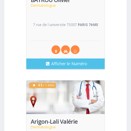
Dermatologue
7 rue de l universite 75007
PARIS 7èME
Afficher le Numéro
4.5
( 1 AVIS)
Voir
Arigon-Lali Valérie
Dermatologue