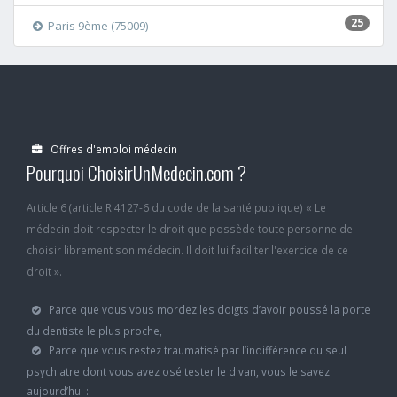
25
Paris 9ème (75009)
Offres d'emploi médecin
Pourquoi ChoisirUnMedecin.com ?
Article 6 (article R.4127-6 du code de la santé publique) « Le
médecin doit respecter le droit que possède toute personne de
choisir librement son médecin. Il doit lui faciliter l'exercice de ce
droit ».
Parce que vous vous mordez les doigts d’avoir poussé la porte
du dentiste le plus proche,
Parce que vous restez traumatisé par l’indifférence du seul
psychiatre dont vous avez osé tester le divan, vous le savez
aujourd’hui :