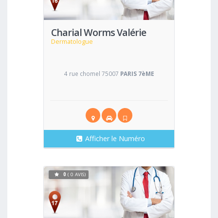
Charial Worms Valérie
Dermatologue
4 rue chomel 75007
PARIS 7èME
Afficher le Numéro
0
( 0 AVIS)
Voir