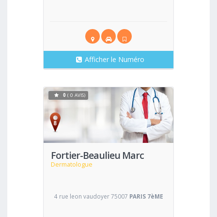
Afficher le Numéro
0
( 0 AVIS)
Voir
Fortier-Beaulieu Marc
Dermatologue
4 rue leon vaudoyer 75007
PARIS 7èME