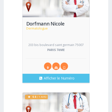
Voir
Dorfmann Nicole
Dermatologue
203 bis boulevard saint germain 75007
PARIS 7èME
Afficher le Numéro
6.6
( 1 AVIS)
Voir