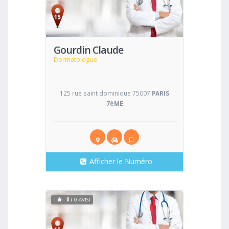
Voir
Gourdin Claude
Dermatologue
125 rue saint dominique 75007
PARIS
7èME
Afficher le Numéro
0
( 0 AVIS)
Voir