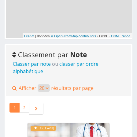
Leaflet
| données
© OpenStreetMap contributors
/ ODbL -
OSM France
Classement par
Note
Classer par note
ou
classer par ordre
alphabétique
Afficher
résultats par page
1
2
8
( 1 AVIS)