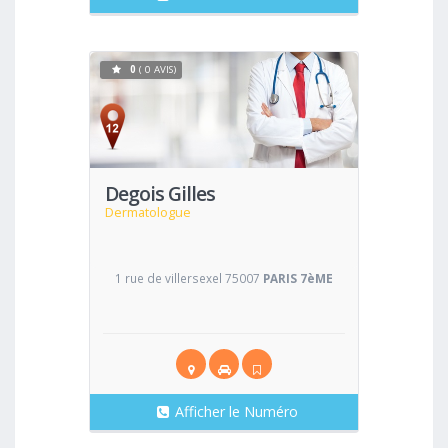
0
( 0 AVIS)
Voir
Degois Gilles
Dermatologue
1 rue de villersexel 75007
PARIS 7èME
Afficher le Numéro