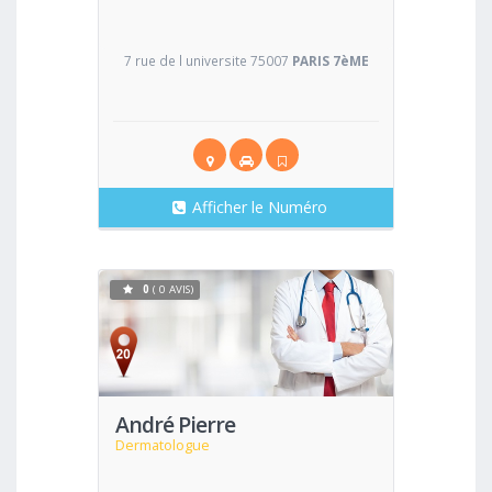
7 rue de l universite 75007
PARIS 7èME
Afficher le Numéro
0
( 0 AVIS)
Voir
André Pierre
Dermatologue