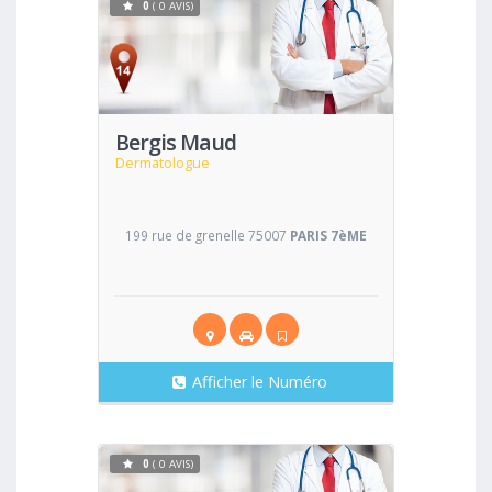
0
( 0 AVIS)
Voir
Bergis Maud
Dermatologue
199 rue de grenelle 75007
PARIS 7èME
Afficher le Numéro
0
( 0 AVIS)