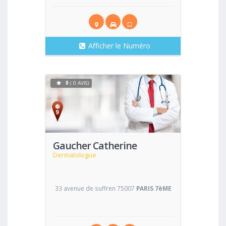
Afficher le Numéro
0
( 0 AVIS)
Voir
Gaucher Catherine
Dermatologue
33 avenue de suffren 75007
PARIS 7èME