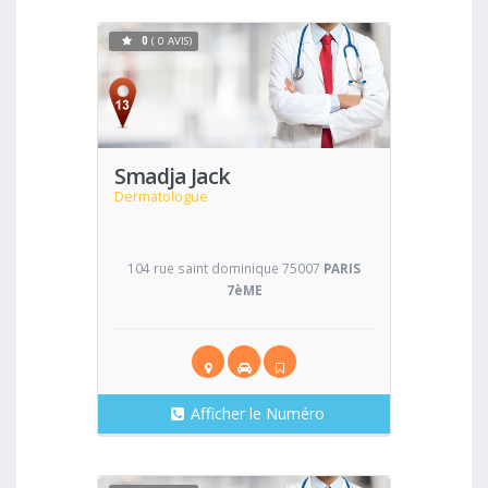
0
( 0 AVIS)
Voir
Smadja Jack
Dermatologue
104 rue saint dominique 75007
PARIS
7èME
Afficher le Numéro