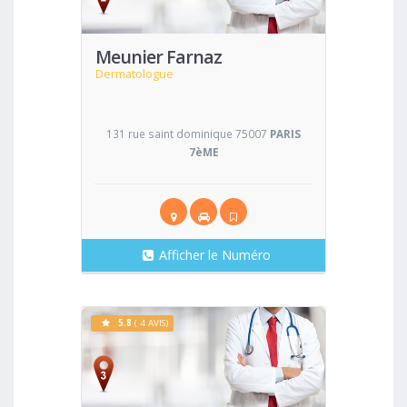
Meunier Farnaz
Dermatologue
131 rue saint dominique 75007
PARIS
7èME
Afficher le Numéro
5.8
( 4 AVIS)
Voir