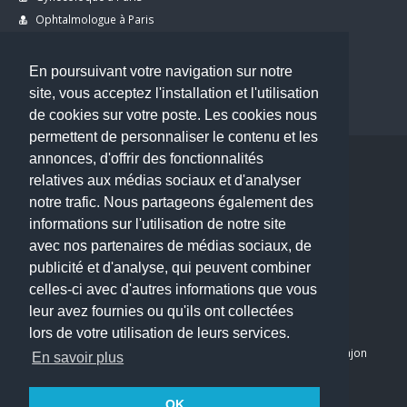
Ophtalmologue à Paris
Dermatologue à Paris
Dentiste à Paris
En poursuivant votre navigation sur notre
site, vous acceptez l'installation et l'utilisation
de cookies sur votre poste. Les cookies nous
permettent de personnaliser le contenu et les
annonces, d'offrir des fonctionnalités
Copyright © 2026 . All Rights Reserved.
relatives aux médias sociaux et d'analyser
choisirunmedecin@gmail.com
notre trafic. Nous partageons également des
informations sur l'utilisation de notre site
Nous contacter
avec nos partenaires de médias sociaux, de
publicité et d'analyse, qui peuvent combiner
Accueil
celles-ci avec d'autres informations que vous
Blog
leur avez fournies ou qu'ils ont collectées
Mon compte
lors de votre utilisation de leurs services.
Dernier avis : PASCAL DELCAMPE, Chirurgien maxillo-faciale à Arpajon
En savoir plus
Mentions légales
Politique de confidentialité
OK