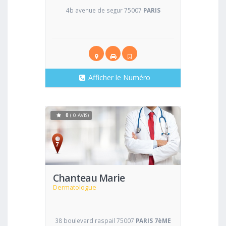
4b avenue de segur 75007
PARIS
Afficher le Numéro
0
( 0 AVIS)
Voir
Chanteau Marie
Dermatologue
38 boulevard raspail 75007
PARIS 7èME