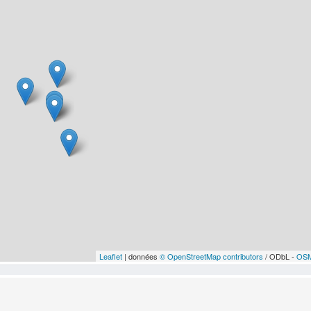
Leaflet
| données
© OpenStreetMap contributors
/ ODbL -
OSM