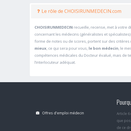
Le rôle de CHOISIRUNMEDECIN.com
CHOISIRUNMEDECIN
recueille, recense, met à votre 
concernant les médecins (généralistes et spécialistes)
forme de notes ou de scores, portent sur des critères m
mieux
, ce qui sera pour vous,
le bon médecin
, le me
compétences médicales du Docteur évalué, mais de ten
l’interlocuteur adéquat.
Pourqu
Offres d'emploi médecin
Article 
que poss
de ce dro