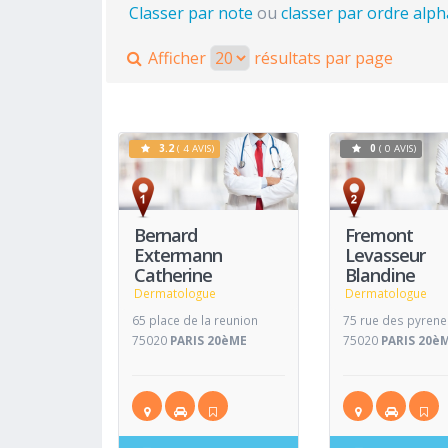
Classer par note
ou
classer par ordre alp
Afficher
résultats par page
3.2
( 4 AVIS)
0
( 0 AVIS)
Voir
Fiche
Fiche
Bernard
Fremont
Extermann
Levasseur
Catherine
Blandine
Dermatologue
Dermatologue
65 place de la reunion
75 rue des pyren
75020
PARIS 20èME
75020
PARIS 20è