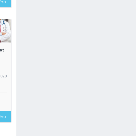
éro
oir
et
5020
éro