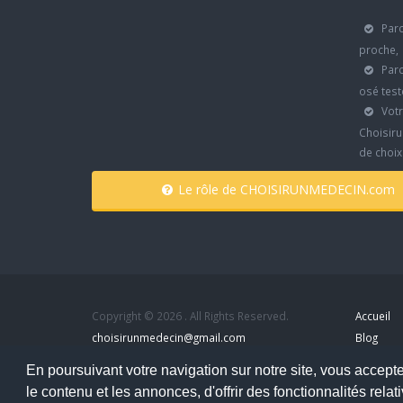
Parc
proche,
Parc
osé test
Votr
Choisiru
de choi
Le rôle de CHOISIRUNMEDECIN.com
Copyright © 2026 . All Rights Reserved.
Accueil
choisirunmedecin@gmail.com
Blog
Mon com
En poursuivant votre navigation sur notre site, vous acceptez
Nous contacter
Dernier a
le contenu et les annonces, d'offrir des fonctionnalités rel
Mentions