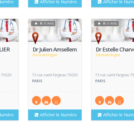
 Numéro
Afficher le Numéro
Afficher le Num
0
( 0 AVIS)
0
( 0 AVIS)
Voir
Voir
V
Fiche
Fiche
LIER
Dr Julien Amsellem
Dr Estelle Charv
Dermatologue
Dermatologue
s 75020
73 rue saint-fargeau 75020
73 rue saint-fargeau 7
PARIS
PARIS
 Numéro
Afficher le Numéro
Afficher le Num