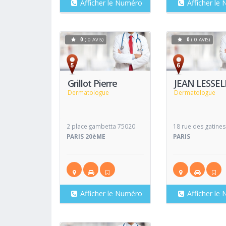
Afficher le Numéro
Afficher le
0
( 0 AVIS)
0
( 0 AVIS)
Voir
Fiche
Fiche
Grillot Pierre
JEAN LESSEL
Dermatologue
Dermatologue
2 place gambetta 75020
18 rue des gatine
PARIS 20èME
PARIS
Afficher le Numéro
Afficher le