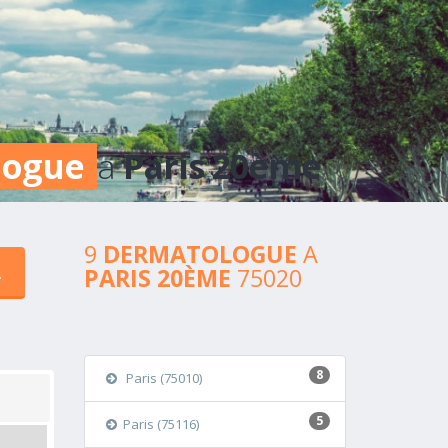
logue
a
Paris 20ème
9
DERMATOLOGUE
A
PARIS 20ÈME
75020
8
Paris (75010)
5
Paris (75116)