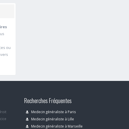
ires
ous
nces ou
 vers
Recherches Fréquentes
droit
Medecin généraliste à Paris
rcice
Medecin généraliste à Lille
Medecin généraliste à Marseille