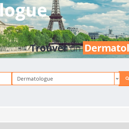
logue
Trouver
un
Dermato