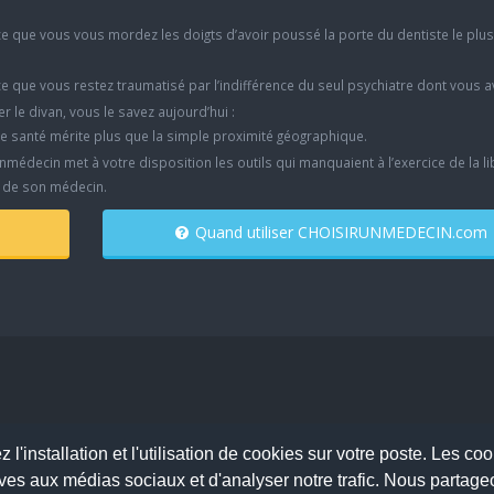
e que vous vous mordez les doigts d’avoir poussé la porte du dentiste le plu
e que vous restez traumatisé par l’indifférence du seul psychiatre dont vous 
er le divan, vous le savez aujourd’hui :
e santé mérite plus que la simple proximité géographique.
nmédecin met à votre disposition les outils qui manquaient à l’exercice de la li
x de son médecin.
Quand utiliser CHOISIRUNMEDECIN.com
pte
 l'installation et l'utilisation de cookies sur votre poste. Les 
vis : PASCAL DELCAMPE, Chirurgien maxillo-faciale à Arpajon
atives aux médias sociaux et d'analyser notre trafic. Nous parta
 légales