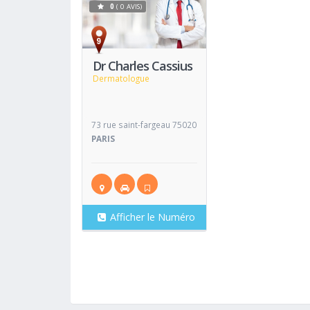
0
( 0 AVIS)
Voir
Fiche
Dr Charles Cassius
Dermatologue
73 rue saint-fargeau 75020
PARIS
Afficher le Numéro