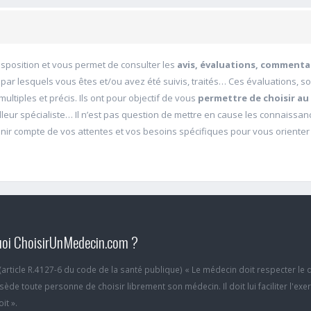
disposition et vous permet de consulter les
avis, évaluations, commenta
 par lesquels vous êtes et/ou avez été suivis, traités… Ces évaluations, s
ultiples et précis. Ils ont pour objectif de vous
permettre de choisir au
illeur spécialiste… Il n’est pas question de mettre en cause les connaissa
ir compte de vos attentes et vos besoins spécifiques pour vous orienter
oi ChoisirUnMedecin.com ?
6 (article R.4127-6 du code de la santé publique) « Le médecin doit respecter le 
ède toute personne de choisir librement son médecin. Il doit lui faciliter l'exe
it ».