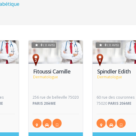
habétique
0
( 0 AVIS)
0
( 0 AVIS)
Voir
Voir
V
Fiche
Fiche
Fitoussi Camille
Spindler Edith
Dermatologue
Dermatologue
ees
256 rue de belleville 75020
60 rue des couronnes
ME
PARIS 20èME
75020
PARIS 20èME