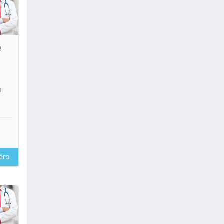
oir
e
3
éro
oir