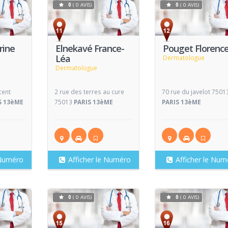
0
( 0 AVIS)
0
( 0 AVIS)
Voir
Voir
V
Fiche
Fiche
rine
Elnekavé France-
Pouget Florenc
Léa
Dermatologue
Dermatologue
cent
2 rue des terres au cure
70 rue du javelot 7501
S 13èME
75013
PARIS 13èME
PARIS 13èME
 Numéro
Afficher le Numéro
Afficher le Num
0
( 0 AVIS)
0
( 0 AVIS)
Voir
Voir
V
Fiche
Fiche