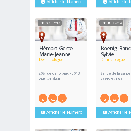
Afficher le Numéro
Afficher le
0
( 0 AVIS)
0
( 0 AVIS)
Voir
Fiche
Fiche
Hémart-Gorce
Koenig-Banc
Marie-Jeanne
Sylvie
Dermatologue
Dermatologue
208 rue de tolbiac 75013
29 rue de la sant
PARIS 13èME
PARIS 13èME
Afficher le Numéro
Afficher le