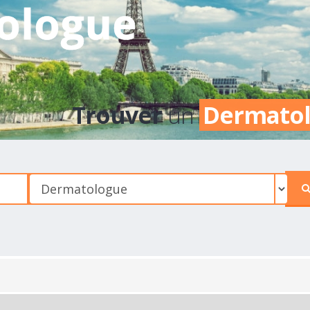
ologue
Trouver
un
Dermato