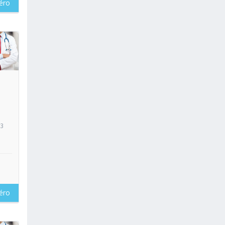
éro
oir
13
éro