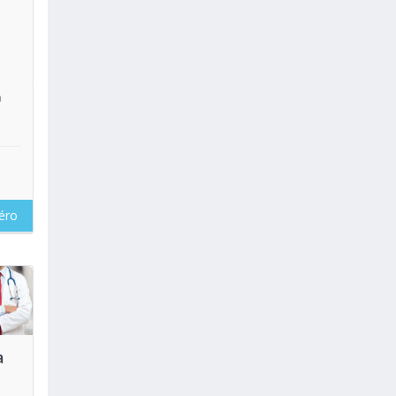
a
éro
oir
a