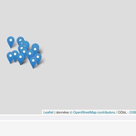
Leaflet
| données
© OpenStreetMap contributors
/ ODbL -
OSM