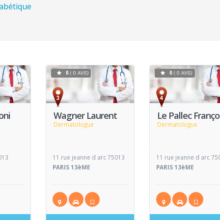
habétique
0
( 0 AVIS)
0
( 0 AVIS)
Voir
Voir
V
Fiche
Fiche
oni
Wagner Laurent
Le Pallec Franço
Dermatologue
Dermatologue
013
11 rue jeanne d arc 75013
11 rue jeanne d arc 75
PARIS 13èME
PARIS 13èME