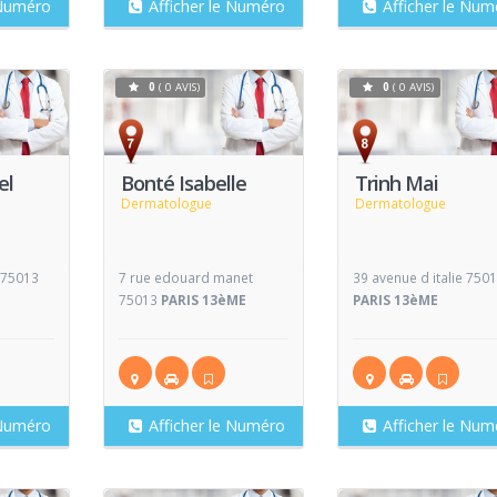
 Numéro
Afficher le Numéro
Afficher le Num
0
( 0 AVIS)
0
( 0 AVIS)
Voir
Voir
V
Fiche
Fiche
el
Bonté Isabelle
Trinh Mai
Dermatologue
Dermatologue
e 75013
7 rue edouard manet
39 avenue d italie 750
75013
PARIS 13èME
PARIS 13èME
 Numéro
Afficher le Numéro
Afficher le Num