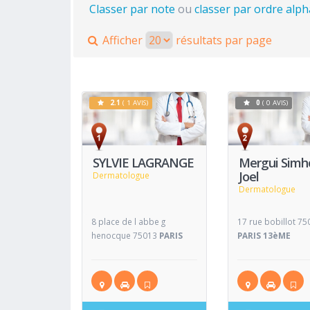
Classer par note
ou
classer par ordre alp
Afficher
résultats par page
2.1
( 1 AVIS)
0
( 0 AVIS)
Voir
Fiche
Fiche
SYLVIE LAGRANGE
Mergui Simh
Joel
Dermatologue
Dermatologue
8 place de l abbe g
17 rue bobillot 75
henocque 75013
PARIS
PARIS 13èME