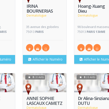
IRINA
Hoang-Xuang
BOURNERIAS
Dieu
Dermatologue
Dermatologue
.
35 avenue des gobelins
98 boulevard massen
PARIS
75013
PARIS
75013
PARIS 13èME
 Numéro
Afficher le Numéro
Afficher le Num
0
( 0 AVIS)
0
( 0 AVIS)
Voir
Voir
V
Fiche
Fiche
E
ANNE SOPHIE
Dr Alina-Sinzian
LASCAUX CAMETZ
DUTU
Dermatologue
Dermatologue