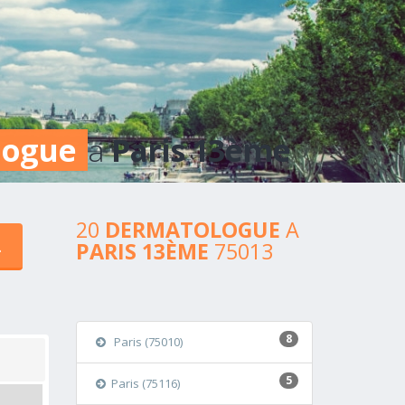
logue
a
Paris 13ème
20
DERMATOLOGUE
A
PARIS 13ÈME
75013
8
Paris (75010)
5
Paris (75116)