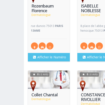
Rozenbaum
ISABELLE
Florence
NOBLESSE
Dermatologue
Dermatologue
rue dunois 75013
PARIS
8 place de l abbe g
13èME
henocque 75013
Afficher le Numéro
Afficher le
0
( 0 AVIS)
0
( 0 AVIS)
Voir
Fiche
Fiche
Collet Chantal
CONSTANC
RIVOLLIER
Dermatologue
Dermatologue