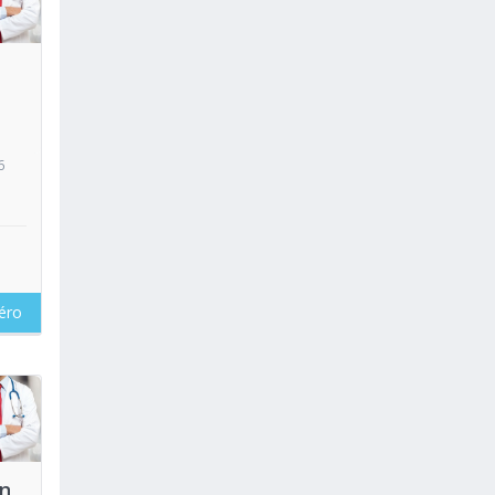
oir
6
éro
oir
en