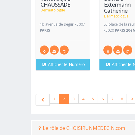
CHAUSSADE
Extermann
Catherine
Dermatologue
Dermatologue
4b avenue de segur 75007
65 place de la reu
PARIS
75020
PARIS 20è
Afficher le Numéro
Afficher le
1
2
3
4
5
6
7
8
9
Le rôle de CHOISIRUNMEDECIN.com