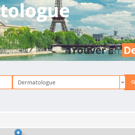
tologue
Trouver
un
D