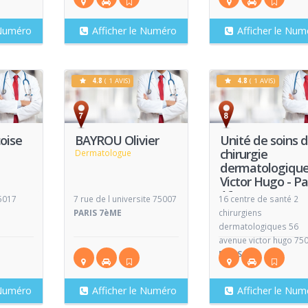
 Numéro
Afficher le Numéro
Afficher le Num
4.8
( 1 AVIS)
4.8
( 1 AVIS)
Voir
Voir
V
Fiche
Fiche
oise
BAYROU Olivier
Unité de soins 
chirurgie
Dermatologue
dermatologiqu
Victor Hugo - Pa
16
5017
7 rue de l universite 75007
16 centre de santé 2
Dermatologue
PARIS 7èME
chirurgiens
dermatologiques 56
avenue victor hugo 75
PARIS
 Numéro
Afficher le Numéro
Afficher le Num