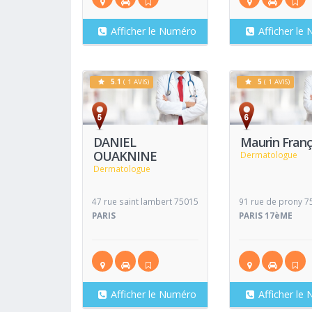
Afficher le Numéro
Afficher le
5.1
( 1 AVIS)
5
( 1 AVIS)
Voir
Fiche
Fiche
DANIEL
Maurin Franç
OUAKNINE
Dermatologue
Dermatologue
47 rue saint lambert 75015
91 rue de prony 7
PARIS
PARIS 17èME
Afficher le Numéro
Afficher le