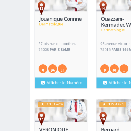
Voir
Fiche
Fiche
Jouanique Corinne
Ouazzani-
Kermadec W
Dermatologue
Dermatologue
37 bis rue de ponthieu
96 avenue victor 
75008
PARIS 8èME
75016
PARIS 16è
Afficher le Numéro
Afficher le
3.3
( 1 AVIS)
3.2
( 4 AVIS)
Voir
Fiche
Fiche
VERONIQUE
Bernard