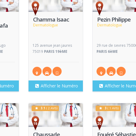
Voir
Voir
V
Fiche
Fiche
Chamma Isaac
Pezin Philippe
afa
Dermatologue
Dermatologue
hugo
125 avenue jean jaures
29 rue de sevres 7500
ME
75019
PARIS 19èME
PARIS 6èME
 Numéro
Afficher le Numéro
Afficher le Num
3.1
( 2 AVIS)
3
( 1 AVIS)
Voir
Voir
V
Fiche
Fiche
Chaussade
Fouéré Sébasti