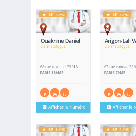
4.5
( 7 AVIS)
4.5
( 1 AVIS)
Voir
Fiche
Fiche
Ouaknine Daniel
Arigon-Lali V
Dermatologue
Dermatologue
68 rue ordener 75018
67 rue vaneau 75
PARIS 18èME
PARIS 7èME
Afficher le Numéro
Afficher le
3.9
( 3 AVIS)
3.9
( 1 AVIS)