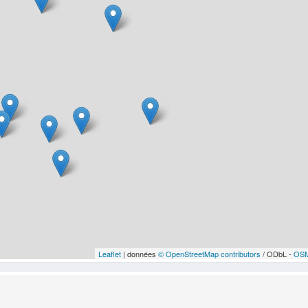
Leaflet
| données
© OpenStreetMap contributors
/ ODbL -
OSM