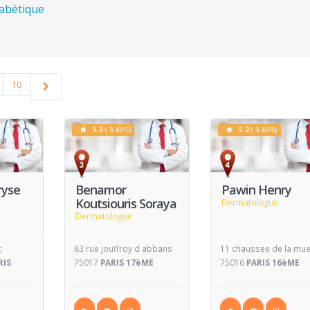
habétique
10
5.3
( 3 AVIS)
5.2
( 3 AVIS)
Voir
Voir
V
Fiche
Fiche
ryse
Benamor
Pawin Henry
Koutsiouris Soraya
Dermatologue
Dermatologue
t
83 rue jouffroy d abbans
11 chaussee de la mue
RIS
75017
PARIS 17èME
75016
PARIS 16èME