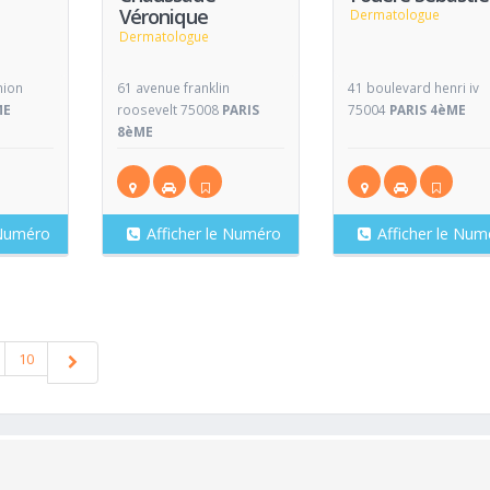
Véronique
Dermatologue
Dermatologue
nion
61 avenue franklin
41 boulevard henri iv
ME
roosevelt 75008
PARIS
75004
PARIS 4èME
8èME
 Numéro
Afficher le Numéro
Afficher le Num
10