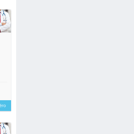
oir
éro