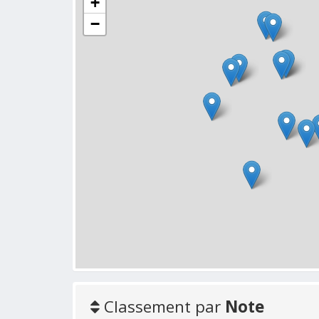
+
−
Classement par
Note