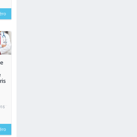
éro
oir
de
e
ris
016
éro