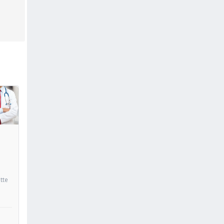
oir
tte