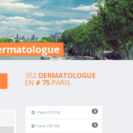
ermatologue
a
Paris
352
DERMATOLOGUE
EN
# 75
PARIS
8
Paris (75010)
5
Paris (75116)