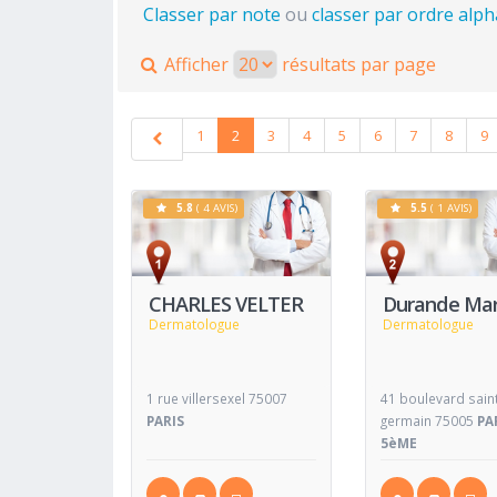
Classer par note
ou
classer par ordre alp
Afficher
résultats par page
1
2
3
4
5
6
7
8
9
5.8
( 4 AVIS)
5.5
( 1 AVIS)
Voir
Fiche
Fiche
CHARLES VELTER
Durande Ma
Dermatologue
Dermatologue
1 rue villersexel 75007
41 boulevard sain
PARIS
germain 75005
PA
5èME