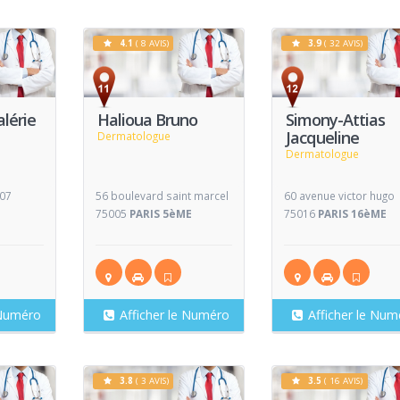
4.1
( 8 AVIS)
3.9
( 32 AVIS)
Voir
Voir
V
Fiche
Fiche
alérie
Halioua Bruno
Simony-Attias
Jacqueline
Dermatologue
Dermatologue
007
56 boulevard saint marcel
60 avenue victor hugo
75005
PARIS 5èME
75016
PARIS 16èME
 Numéro
Afficher le Numéro
Afficher le Num
3.8
( 3 AVIS)
3.5
( 16 AVIS)