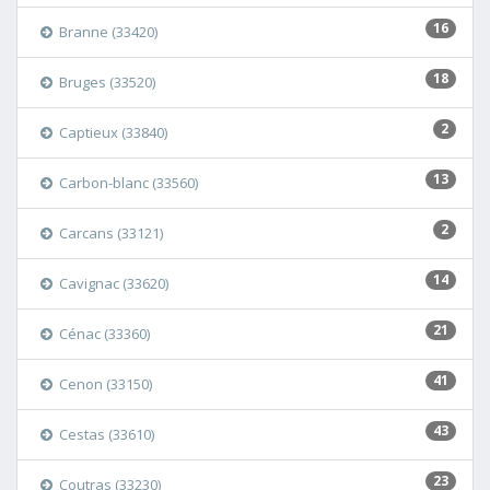
16
Branne (33420)
18
Bruges (33520)
2
Captieux (33840)
13
Carbon-blanc (33560)
2
Carcans (33121)
14
Cavignac (33620)
21
Cénac (33360)
41
Cenon (33150)
43
Cestas (33610)
23
Coutras (33230)