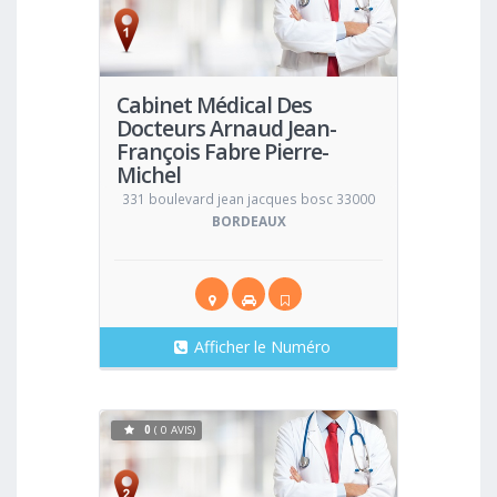
Voir
Cabinet Médical Des
Docteurs Arnaud Jean-
François Fabre Pierre-
Michel
Médecin Généraliste
331 boulevard jean jacques bosc 33000
BORDEAUX
Afficher le Numéro
0
( 0 AVIS)
Voir