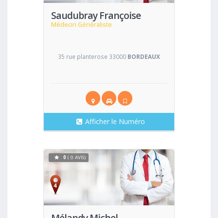
Saudubray Françoise
Médecin Généraliste
35 rue planterose 33000
BORDEAUX
Afficher le Numéro
0
( 0 AVIS)
Voir
Mélandy Michel