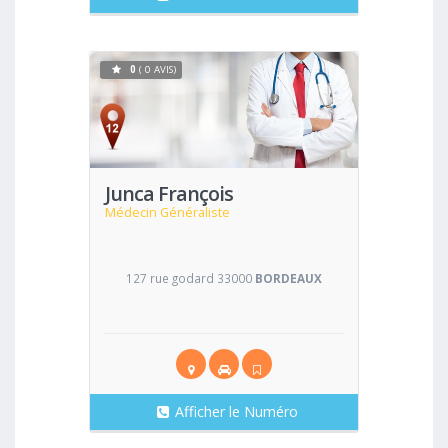
0
( 0 AVIS)
Voir
Junca François
Médecin Généraliste
127 rue godard 33000
BORDEAUX
Afficher le Numéro