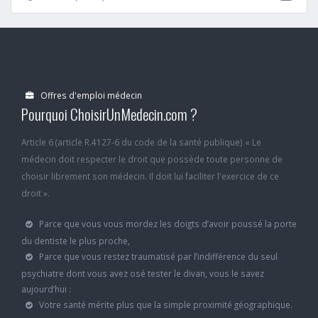
Offres d'emploi médecin
Pourquoi ChoisirUnMedecin.com ?
Article 6 (article R.4127-6 du code de la santé publique) « Le
médecin doit respecter le droit que possède toute personne de
choisir librement son médecin. Il doit lui faciliter l'exercice de ce
droit ».
Parce que vous vous mordez les doigts d’avoir poussé la porte
du dentiste le plus proche,
Parce que vous restez traumatisé par l’indifférence du seul
psychiatre dont vous avez osé tester le divan, vous le savez
aujourd’hui :
Votre santé mérite plus que la simple proximité géographique.