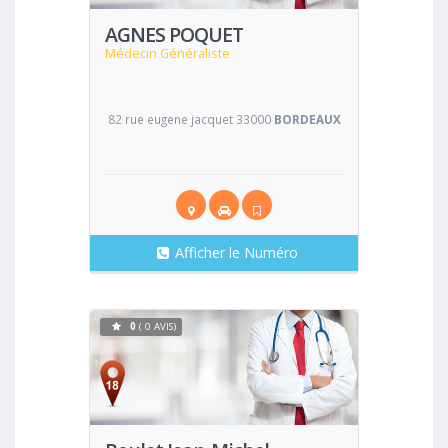
AGNES POQUET
Médecin Généraliste
82 rue eugene jacquet 33000
BORDEAUX
Afficher le Numéro
0
( 0 AVIS)
Voir