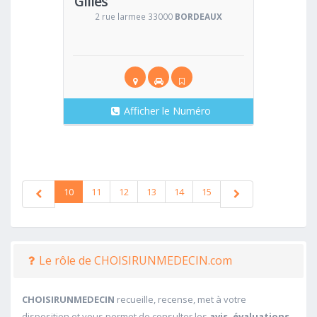
Gilles
Médecin Généraliste
2 rue larmee 33000
BORDEAUX
Afficher le Numéro
10
11
12
13
14
15
Le rôle de CHOISIRUNMEDECIN.com
CHOISIRUNMEDECIN
recueille, recense, met à votre
disposition et vous permet de consulter les
avis, évaluations,