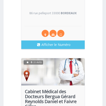
86 rue pelleport 33000
BORDEAUX
Afficher le Numéro
0
( 0 AVIS)
Voir
Cabinet Médical des
Docteurs Bergua Gérard
Reynolds Daniel et Faivre