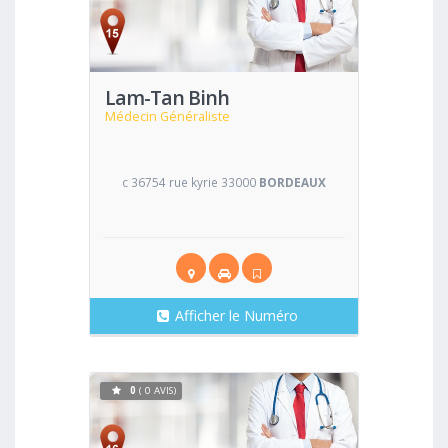
Voir
Lam-Tan Binh
Médecin Généraliste
c 36754 rue kyrie 33000
BORDEAUX
Afficher le Numéro
0
( 0 AVIS)
Voir