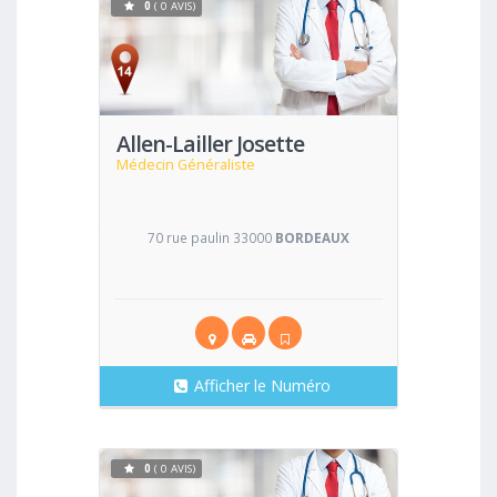
0
( 0 AVIS)
Voir
Allen-Lailler Josette
Médecin Généraliste
70 rue paulin 33000
BORDEAUX
Afficher le Numéro
0
( 0 AVIS)