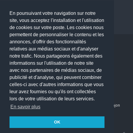
Dermatologue à Paris
Dentiste à Paris
En poursuivant votre navigation sur notre
site, vous acceptez l'installation et l'utilisation
de cookies sur votre poste. Les cookies nous
permettent de personnaliser le contenu et les
annonces, d'offrir des fonctionnalités
Copyright © 2026 . All Rights Reserved.
relatives aux médias sociaux et d'analyser
choisirunmedecin@gmail.com
notre trafic. Nous partageons également des
informations sur l'utilisation de notre site
Nous contacter
avec nos partenaires de médias sociaux, de
publicité et d'analyse, qui peuvent combiner
Accueil
celles-ci avec d'autres informations que vous
Blog
leur avez fournies ou qu'ils ont collectées
Mon compte
lors de votre utilisation de leurs services.
Dernier avis : PASCAL DELCAMPE, Chirurgien maxillo-faciale à Arpajon
En savoir plus
Mentions légales
Politique de confidentialité
OK