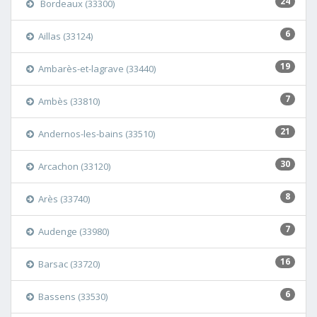
24
Bordeaux (33300)
6
Aillas (33124)
19
Ambarès-et-lagrave (33440)
7
Ambès (33810)
21
Andernos-les-bains (33510)
30
Arcachon (33120)
8
Arès (33740)
7
Audenge (33980)
16
Barsac (33720)
6
Bassens (33530)