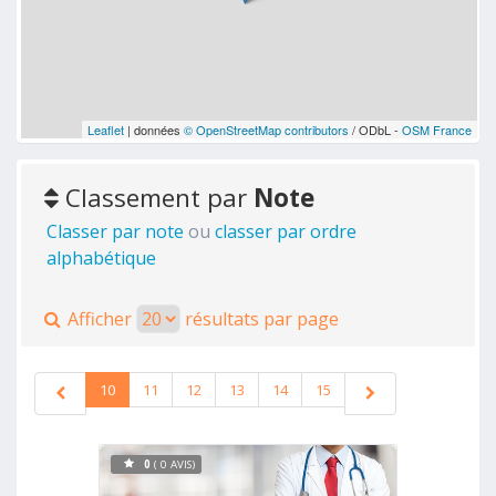
Leaflet
| données
© OpenStreetMap contributors
/ ODbL -
OSM France
Classement par
Note
Classer par note
ou
classer par ordre
alphabétique
Afficher
résultats par page
10
11
12
13
14
15
0
( 0 AVIS)