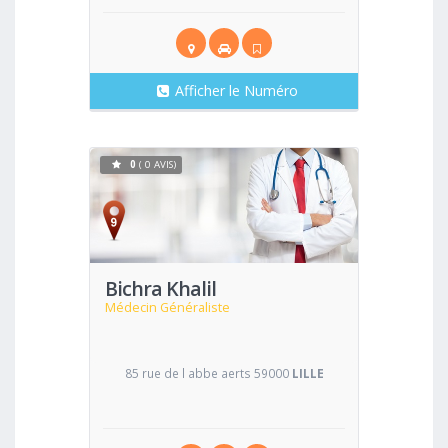
Afficher le Numéro
0
( 0 AVIS)
Voir
Bichra Khalil
Médecin Généraliste
85 rue de l abbe aerts 59000
LILLE