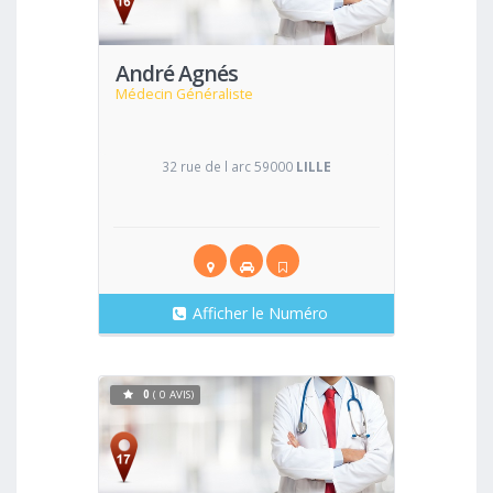
André Agnés
Médecin Généraliste
32 rue de l arc 59000
LILLE
Afficher le Numéro
0
( 0 AVIS)
Voir