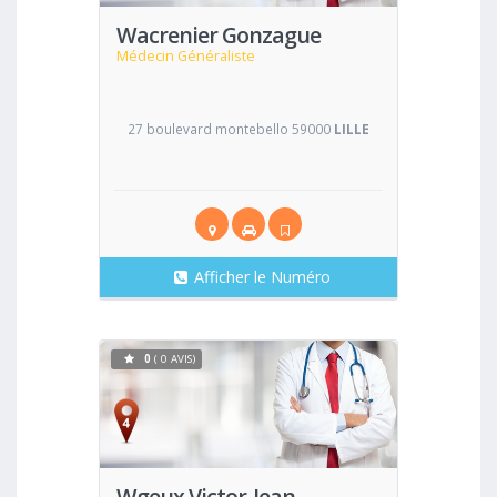
Wacrenier Gonzague
Médecin Généraliste
27 boulevard montebello 59000
LILLE
Afficher le Numéro
0
( 0 AVIS)
Voir
Wgeux Victor-Jean