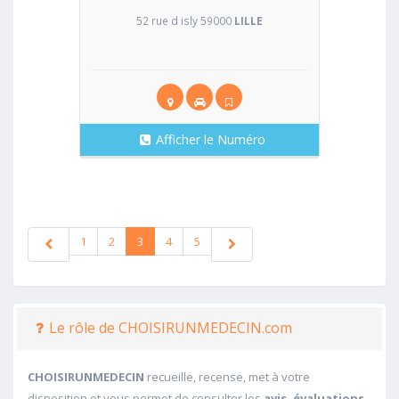
52 rue d isly 59000
LILLE
Afficher le Numéro
1
2
3
4
5
Le rôle de CHOISIRUNMEDECIN.com
CHOISIRUNMEDECIN
recueille, recense, met à votre
disposition et vous permet de consulter les
avis, évaluations,