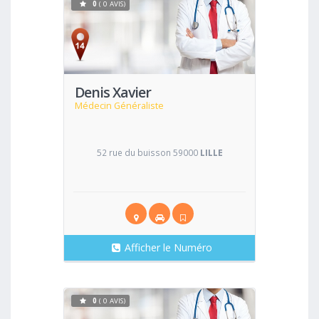
0
( 0 AVIS)
Voir
Denis Xavier
Médecin Généraliste
52 rue du buisson 59000
LILLE
Afficher le Numéro
0
( 0 AVIS)