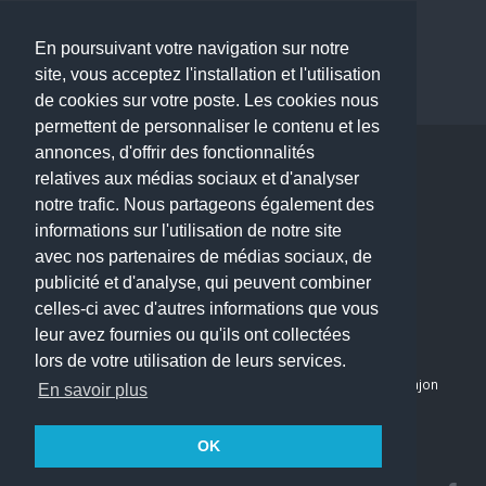
Dermatologue à Paris
Dentiste à Paris
En poursuivant votre navigation sur notre
site, vous acceptez l'installation et l'utilisation
de cookies sur votre poste. Les cookies nous
permettent de personnaliser le contenu et les
annonces, d'offrir des fonctionnalités
Copyright © 2026 . All Rights Reserved.
relatives aux médias sociaux et d'analyser
choisirunmedecin@gmail.com
notre trafic. Nous partageons également des
informations sur l'utilisation de notre site
Nous contacter
avec nos partenaires de médias sociaux, de
publicité et d'analyse, qui peuvent combiner
Accueil
celles-ci avec d'autres informations que vous
Blog
leur avez fournies ou qu'ils ont collectées
Mon compte
lors de votre utilisation de leurs services.
Dernier avis : PASCAL DELCAMPE, Chirurgien maxillo-faciale à Arpajon
En savoir plus
Mentions légales
Politique de confidentialité
OK