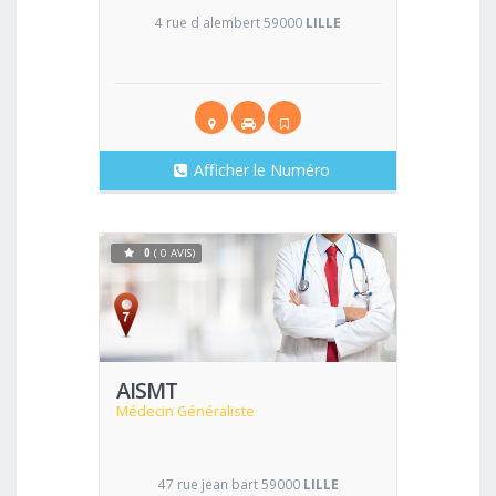
4 rue d alembert 59000
LILLE
Afficher le Numéro
0
( 0 AVIS)
Voir
AISMT
Médecin Généraliste
47 rue jean bart 59000
LILLE