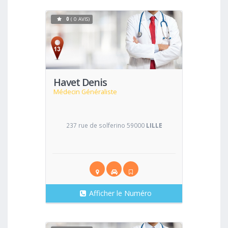
0
( 0 AVIS)
Voir
Havet Denis
Médecin Généraliste
237 rue de solferino 59000
LILLE
Afficher le Numéro