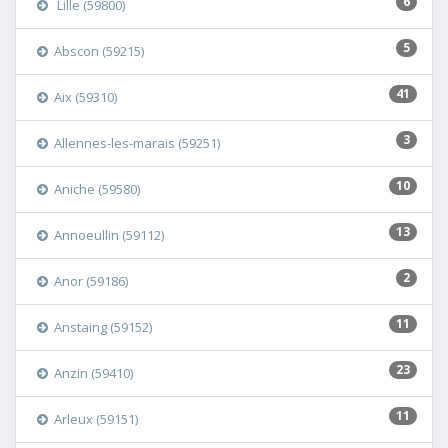
6
Lille (59800)
5
Abscon (59215)
41
Aix (59310)
3
Allennes-les-marais (59251)
10
Aniche (59580)
13
Annoeullin (59112)
2
Anor (59186)
11
Anstaing (59152)
23
Anzin (59410)
11
Arleux (59151)