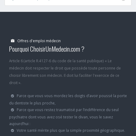
Offres d'emploi médecin
Pourquoi ChoisirUnMedecin.com ?
Article 6 (article R.4127-6 du code de la santé publique) « Le
médecin doit respecter le droit que possède toute personne de
choisir librement son médecin. Il doit lui faciliter l'exercice de ce
droit ».
Parce que vous vous mordez les doigts d’avoir poussé la porte
du dentiste le plus proche,
Parce que vous restez traumatisé par l’indifférence du seul
psychiatre dont vous avez osé tester le divan, vous le savez
aujourd’hui :
Votre santé mérite plus que la simple proximité géographique.