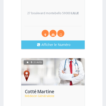
27 boulevard montebello 59000
LILLE
Afficher le Numéro
0
( 0 AVIS)
Voir
Cotté Martine
Médecin Généraliste