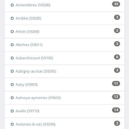
43
Armentières (59280)
3
Arnèke (59285)
2
Artres (59269)
3
Attiches (59551)
6
Auberchicourt (59165)
3
Aubigny-au-bac (59265)
11
Auby (59950)
12
Aulnoye-aymeries (59620)
14
Avelin (59710)
2
Avesnes-le-sec (59296)