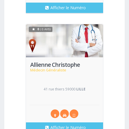
Afficher le Numéro
0
( 0 AVIS)
Voir
Allienne Christophe
Médecin Généraliste
41 rue thiers 59000
LILLE
Afficher le Numéro