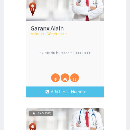
Voir
Garanx Alain
Médecin Généraliste
52 rue du buisson 59000
LILLE
Afficher le Numéro
0
( 0 AVIS)
Voir