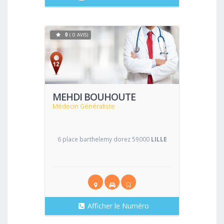
0
( 0 AVIS)
Voir
MEHDI BOUHOUTE
Médecin Généraliste
6 place barthelemy dorez 59000
LILLE
Afficher le Numéro