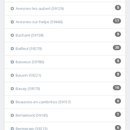
8
Avesnes-les-aubert (59129)
17
Avesnes-sur-helpe (59440)
9
Bachant (59138)
30
Bailleul (59270)
8
Baisieux (59780)
8
Bauvin (59221)
16
Bavay (59570)
6
Beauvois-en-cambrésis (59157)
1
Berlaimont (59145)
6
Bermerain (59213)