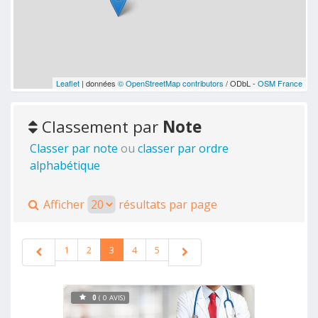
Leaflet
| données
© OpenStreetMap contributors
/ ODbL -
OSM France
Classement par
Note
Classer par note
ou
classer par ordre
alphabétique
Afficher
résultats par page
1
2
3
4
5
0
( 0 AVIS)