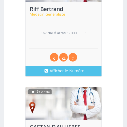
Riff Bertrand
Médecin Généraliste
167 rue d arras 59000
LILLE
Afficher le Numéro
0
( 0 AVIS)
Voir
GAETAN D AILLIERES