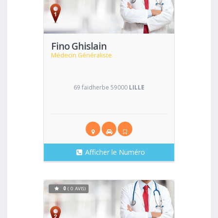
Voir
Fino Ghislain
Médecin Généraliste
69 faidherbe 59000
LILLE
Afficher le Numéro
0
( 0 AVIS)
Voir