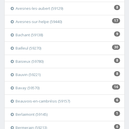
8
Avesnes-les-aubert (59129)
17
Avesnes-sur-helpe (59440)
9
Bachant (59138)
30
Bailleul (59270)
8
Baisieux (59780)
8
Bauvin (59221)
16
Bavay (59570)
6
Beauvois-en-cambrésis (59157)
1
Berlaimont (59145)
6
Bermerain (59213)