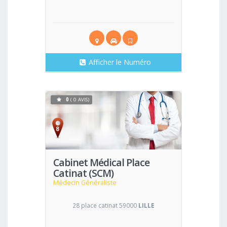
Afficher le Numéro
0
( 0 AVIS)
Voir
Cabinet Médical Place
Catinat (SCM)
Médecin Généraliste
28 place catinat 59000
LILLE