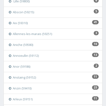
6
Lille (59800)
5
Abscon (59215)
41
Aix (59310)
3
Allennes-les-marais (59251)
10
Aniche (59580)
13
Annoeullin (59112)
2
Anor (59186)
11
Anstaing (59152)
23
Anzin (59410)
11
Arleux (59151)