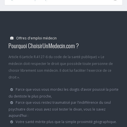
Offres d'emploi médecin
Pourquoi ChoisirUnMedecin.com ?
Article 6 (article R.4127-6 du code de la santé publique) « Le
médecin doit respecter le droit que possède toute personne de
choisir librement son médecin. Il doit lui faciliter l'exercice de ce
droit ».
Parce que vous vous mordez les doigts d’avoir poussé la porte
du dentiste le plus proche,
Parce que vous restez traumatisé par l’indifférence du seul
psychiatre dont vous avez osé tester le divan, vous le savez
aujourd’hui :
Votre santé mérite plus que la simple proximité géographique.