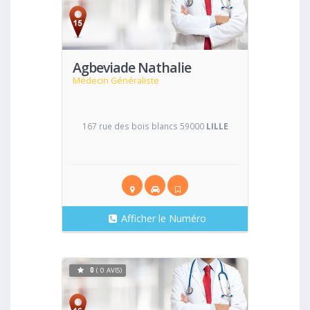
Voir
Agbeviade Nathalie
Médecin Généraliste
167 rue des bois blancs 59000
LILLE
Afficher le Numéro
0
( 0 AVIS)
Voir