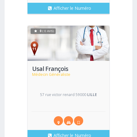
Afficher le Numéro
0
( 0 AVIS)
Voir
Usal François
Médecin Généraliste
57 rue victor renard 59000
LILLE
Afficher le Numéro