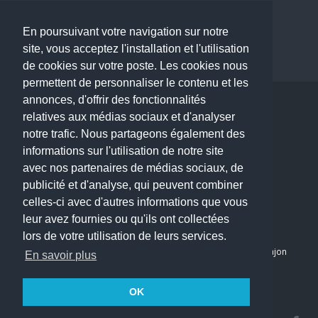
Dermatologue à Paris
Dentiste à Paris
En poursuivant votre navigation sur notre
site, vous acceptez l'installation et l'utilisation
de cookies sur votre poste. Les cookies nous
permettent de personnaliser le contenu et les
annonces, d'offrir des fonctionnalités
Copyright © 2026 . All Rights Reserved.
relatives aux médias sociaux et d'analyser
choisirunmedecin@gmail.com
notre trafic. Nous partageons également des
informations sur l'utilisation de notre site
Nous contacter
avec nos partenaires de médias sociaux, de
publicité et d'analyse, qui peuvent combiner
Accueil
celles-ci avec d'autres informations que vous
Blog
leur avez fournies ou qu'ils ont collectées
Mon compte
lors de votre utilisation de leurs services.
Dernier avis : PASCAL DELCAMPE, Chirurgien maxillo-faciale à Arpajon
En savoir plus
Mentions légales
Politique de confidentialité
OK