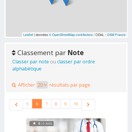
Leaflet
| données
© OpenStreetMap contributors
/ ODbL -
OSM France
Classement par
Note
Classer par note
ou
classer par ordre
alphabétique
Afficher
résultats par page
5
6
7
8
9
10
0
( 0 AVIS)