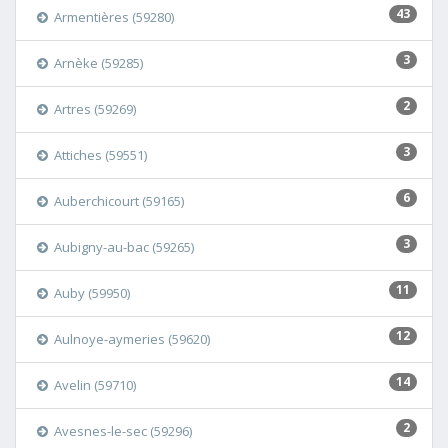
43
Armentières (59280)
3
Arnèke (59285)
2
Artres (59269)
3
Attiches (59551)
6
Auberchicourt (59165)
3
Aubigny-au-bac (59265)
11
Auby (59950)
12
Aulnoye-aymeries (59620)
14
Avelin (59710)
2
Avesnes-le-sec (59296)