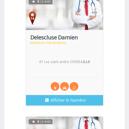
0
( 0 AVIS)
Voir
Delescluse Damien
Médecin Généraliste
47 rue saint andre 59000
LILLE
Afficher le Numéro
0
( 0 AVIS)