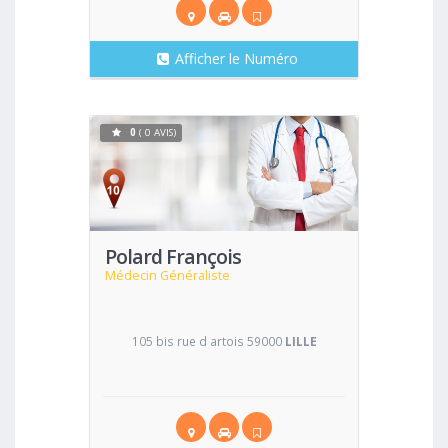
Afficher le Numéro
0
( 0 AVIS)
Voir
Polard François
Médecin Généraliste
105 bis rue d artois 59000
LILLE