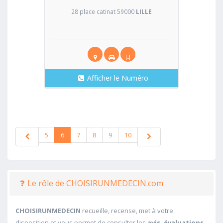
28 place catinat 59000
LILLE
Afficher le Numéro
5
6
7
8
9
10
Le rôle de CHOISIRUNMEDECIN.com
CHOISIRUNMEDECIN
recueille, recense, met à votre
disposition et vous permet de consulter les
avis, évaluations,