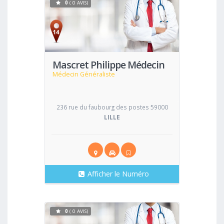
0
( 0 AVIS)
Voir
Mascret Philippe Médecin
Médecin Généraliste
236 rue du faubourg des postes 59000
LILLE
Afficher le Numéro
0
( 0 AVIS)