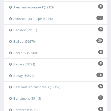
8
Avesnes-les-aubert (59129)
17
Avesnes-sur-helpe (59440)
9
Bachant (59138)
30
Bailleul (59270)
8
Baisieux (59780)
8
Bauvin (59221)
16
Bavay (59570)
6
Beauvois-en-cambrésis (59157)
1
Berlaimont (59145)
6
Bermerain (59213)