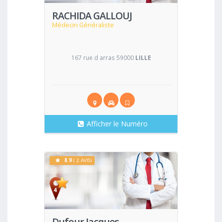
RACHIDA GALLOUJ
Médecin Généraliste
167 rue d arras 59000
LILLE
Afficher le Numéro
8.9
( 2 AVIS)
Voir
Dufour Jacques