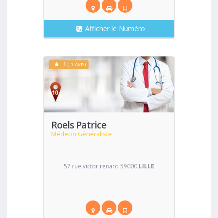
Afficher le Numéro
1
( 1 AVIS)
Voir
Roels Patrice
Médecin Généraliste
57 rue victor renard 59000
LILLE