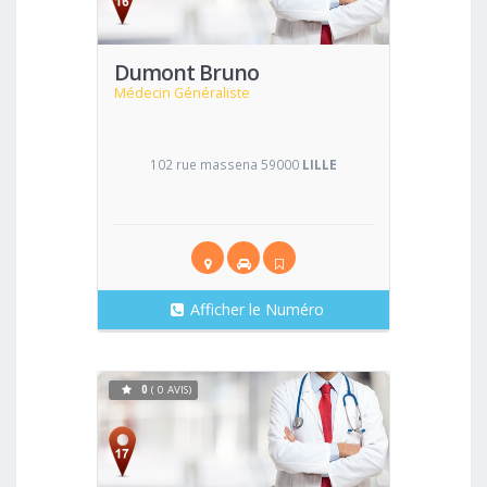
Dumont Bruno
Médecin Généraliste
102 rue massena 59000
LILLE
Afficher le Numéro
0
( 0 AVIS)
Voir