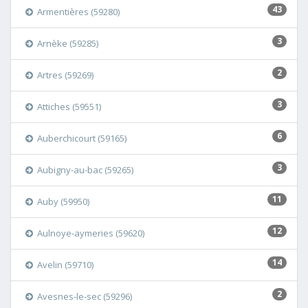
43
Armentières (59280)
3
Arnèke (59285)
2
Artres (59269)
3
Attiches (59551)
6
Auberchicourt (59165)
3
Aubigny-au-bac (59265)
11
Auby (59950)
12
Aulnoye-aymeries (59620)
14
Avelin (59710)
2
Avesnes-le-sec (59296)