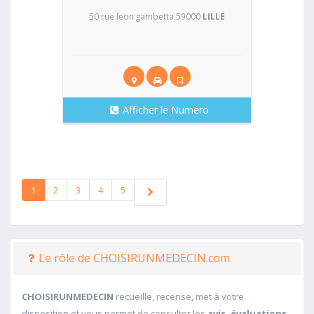
50 rue leon gambetta 59000
LILLE
Afficher le Numéro
1
2
3
4
5
Le rôle de CHOISIRUNMEDECIN.com
CHOISIRUNMEDECIN
recueille, recense, met à votre
disposition et vous permet de consulter les
avis, évaluations,