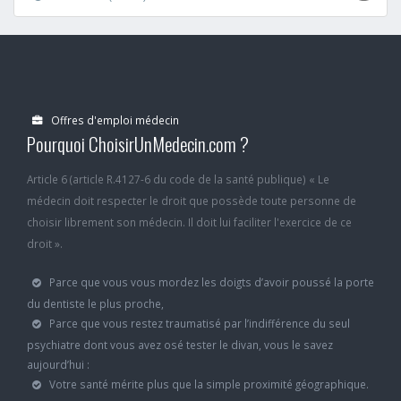
Offres d'emploi médecin
Pourquoi ChoisirUnMedecin.com ?
Article 6 (article R.4127-6 du code de la santé publique) « Le
médecin doit respecter le droit que possède toute personne de
choisir librement son médecin. Il doit lui faciliter l'exercice de ce
droit ».
Parce que vous vous mordez les doigts d’avoir poussé la porte
du dentiste le plus proche,
Parce que vous restez traumatisé par l’indifférence du seul
psychiatre dont vous avez osé tester le divan, vous le savez
aujourd’hui :
Votre santé mérite plus que la simple proximité géographique.