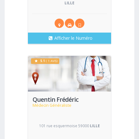
LILLE
Afficher le Numéro
5.1
( 1 AVIS)
Voir
Quentin Frédéric
Médecin Généraliste
101 rue esquermoise 59000
LILLE