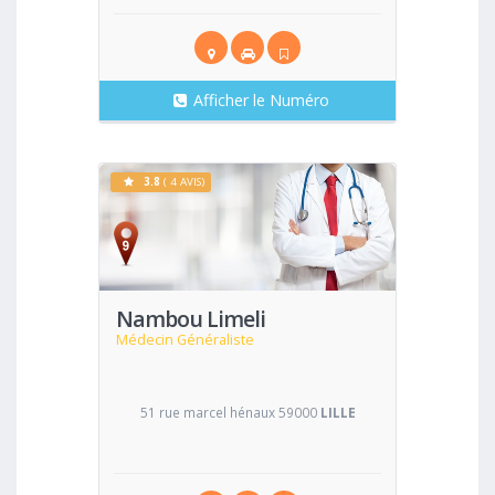
Afficher le Numéro
3.8
( 4 AVIS)
Voir
Nambou Limeli
Médecin Généraliste
51 rue marcel hénaux 59000
LILLE