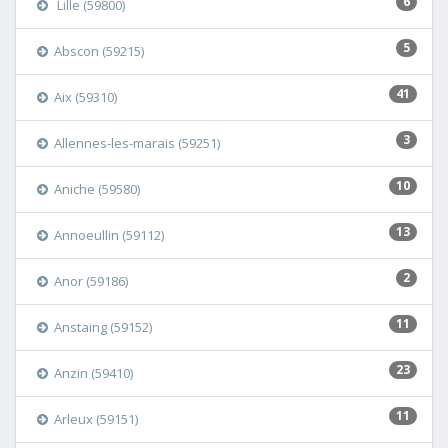
6
Lille (59800)
5
Abscon (59215)
41
Aix (59310)
3
Allennes-les-marais (59251)
10
Aniche (59580)
13
Annoeullin (59112)
2
Anor (59186)
11
Anstaing (59152)
23
Anzin (59410)
11
Arleux (59151)