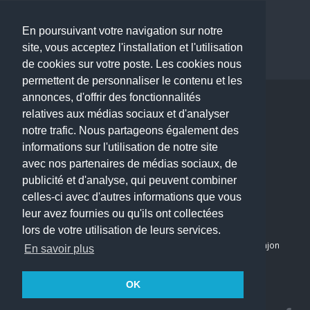
Dermatologue à Paris
Dentiste à Paris
En poursuivant votre navigation sur notre
site, vous acceptez l'installation et l'utilisation
de cookies sur votre poste. Les cookies nous
permettent de personnaliser le contenu et les
annonces, d'offrir des fonctionnalités
Copyright © 2026 . All Rights Reserved.
relatives aux médias sociaux et d'analyser
choisirunmedecin@gmail.com
notre trafic. Nous partageons également des
informations sur l'utilisation de notre site
Nous contacter
avec nos partenaires de médias sociaux, de
publicité et d'analyse, qui peuvent combiner
Accueil
celles-ci avec d'autres informations que vous
Blog
leur avez fournies ou qu'ils ont collectées
Mon compte
lors de votre utilisation de leurs services.
Dernier avis : PASCAL DELCAMPE, Chirurgien maxillo-faciale à Arpajon
En savoir plus
Mentions légales
Politique de confidentialité
OK