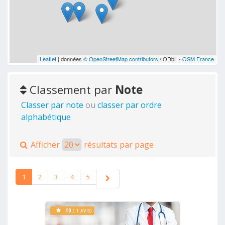
Leaflet
| données
© OpenStreetMap contributors
/ ODbL -
OSM France
Classement par
Note
Classer par note
ou
classer par ordre
alphabétique
Afficher
résultats par page
1
2
3
4
5
10
( 1 AVIS)