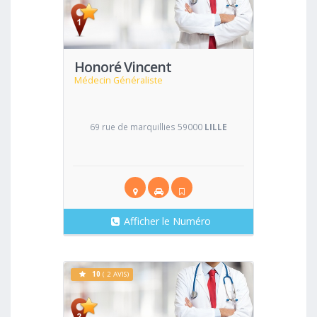
Voir
Honoré Vincent
Médecin Généraliste
69 rue de marquillies 59000
LILLE
Afficher le Numéro
10
( 2 AVIS)
Voir