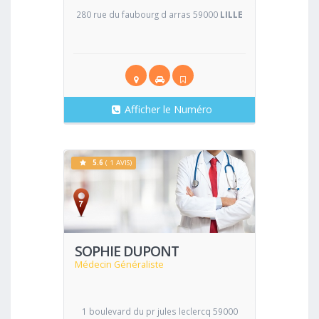
280 rue du faubourg d arras 59000
LILLE
Afficher le Numéro
5.6
( 1 AVIS)
Voir
SOPHIE DUPONT
Médecin Généraliste
1 boulevard du pr jules leclercq 59000