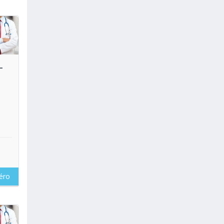
oir
-
éro