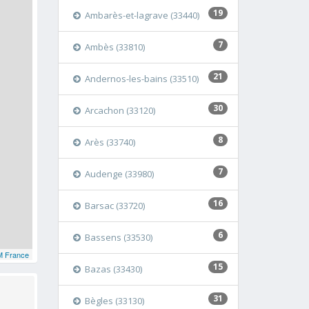
19
Ambarès-et-lagrave (33440)
7
Ambès (33810)
21
Andernos-les-bains (33510)
30
Arcachon (33120)
8
Arès (33740)
7
Audenge (33980)
16
Barsac (33720)
6
Bassens (33530)
 France
15
Bazas (33430)
31
Bègles (33130)