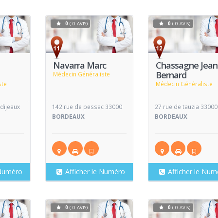
0
( 0 AVIS)
0
( 0 AVIS)
Voir
Voir
V
Fiche
Fiche
Navarra Marc
Chassagne Jean
Bernard
Médecin Généraliste
ste
Médecin Généraliste
 dijeaux
142 rue de pessac 33000
27 rue de tauzia 33000
X
BORDEAUX
BORDEAUX
 Numéro
Afficher le Numéro
Afficher le Num
0
( 0 AVIS)
0
( 0 AVIS)