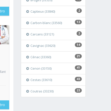
Bruges (33520)
2
éro
Captieux (33840)
13
Carbon-blanc (33560)
2
Carcans (33121)
oir
14
Cavignac (33620)
21
Cénac (33360)
41
Cenon (33150)
lant
43
Cestas (33610)
23
Coutras (33230)
éro