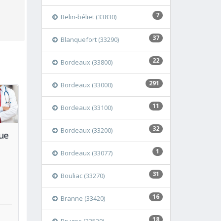
7
Belin-béliet (33830)
37
Blanquefort (33290)
22
Bordeaux (33800)
291
Bordeaux (33000)
11
oir
Bordeaux (33100)
32
Bordeaux (33200)
que
1
Bordeaux (33077)
31
Bouliac (33270)
16
Branne (33420)
18