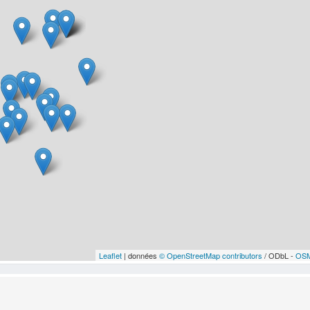
Leaflet
| données
© OpenStreetMap contributors
/ ODbL -
OSM