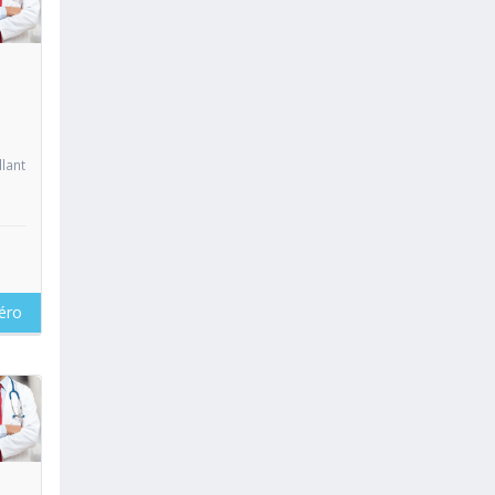
oir
lant
éro
oir