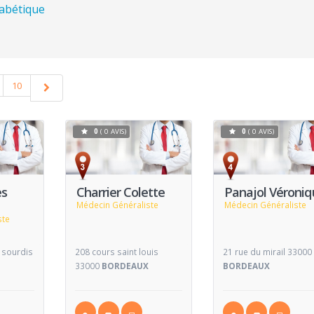
habétique
10
0
( 0 AVIS)
0
( 0 AVIS)
Voir
Voir
V
Fiche
Fiche
es
Charrier Colette
Panajol Véroni
Médecin Généraliste
Médecin Généraliste
ste
e sourdis
208 cours saint louis
21 rue du mirail 33000
X
33000
BORDEAUX
BORDEAUX