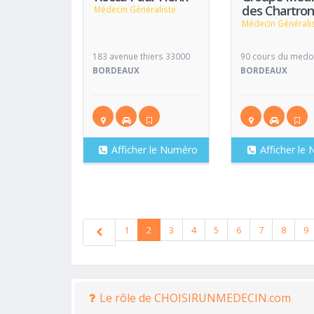
des Chartron
Médecin Généraliste
Médecin Générali
183 avenue thiers 33000
90 cours du medo
BORDEAUX
BORDEAUX
Afficher le Numéro
Afficher le
1
2
3
4
5
6
7
8
9
Le rôle de CHOISIRUNMEDECIN.com