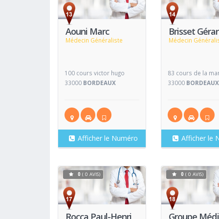
Voir
Fiche
Fiche
Aouni Marc
Brisset Géra
Médecin Généraliste
Médecin Générali
100 cours victor hugo
83 cours de la ma
33000
BORDEAUX
33000
BORDEAU
Afficher le Numéro
Afficher le
0
( 0 AVIS)
0
( 0 AVIS)
Voir
Fiche
Fiche
Rocca Paul-Henri
Groupe Médi