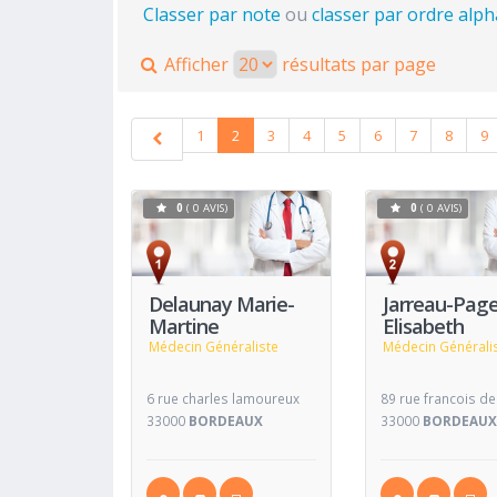
Classer par note
ou
classer par ordre alp
Afficher
résultats par page
1
2
3
4
5
6
7
8
9
0
( 0 AVIS)
0
( 0 AVIS)
Voir
Fiche
Fiche
Delaunay Marie-
Jarreau-Pag
Martine
Elisabeth
Médecin Généraliste
Médecin Générali
6 rue charles lamoureux
89 rue francois d
33000
BORDEAUX
33000
BORDEAU