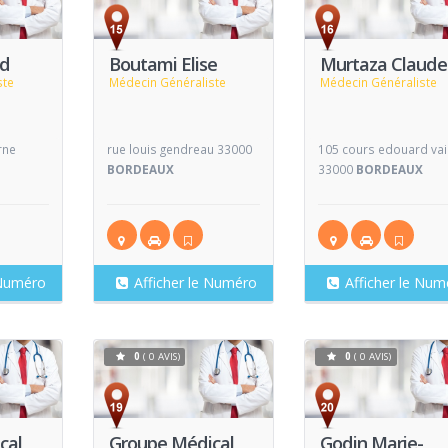
Voir
Voir
V
Fiche
Fiche
rd
Boutami Elise
Murtaza Claude
ste
Médecin Généraliste
Médecin Généraliste
rne
rue louis gendreau 33000
105 cours edouard vail
X
BORDEAUX
33000
BORDEAUX
 Numéro
Afficher le Numéro
Afficher le Num
0
( 0 AVIS)
0
( 0 AVIS)
Voir
Voir
V
Fiche
Fiche
cal
Groupe Médical
Godin Marie-