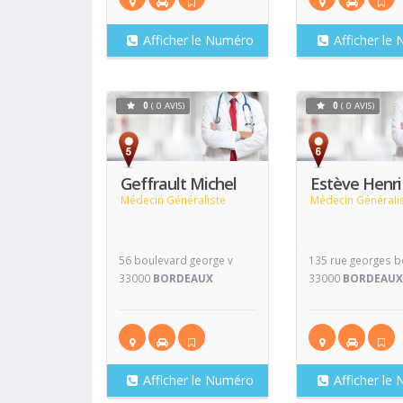
Afficher le Numéro
Afficher le
0
( 0 AVIS)
0
( 0 AVIS)
Voir
Fiche
Fiche
Geffrault Michel
Estève Henri
Médecin Généraliste
Médecin Générali
56 boulevard george v
135 rue georges 
33000
BORDEAUX
33000
BORDEAU
Afficher le Numéro
Afficher le