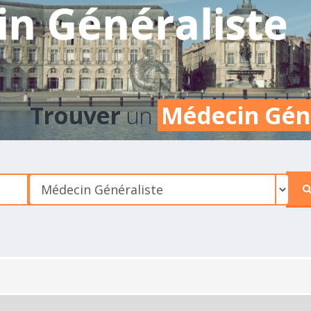
n Généraliste
Trouver
un
Médecin Gén