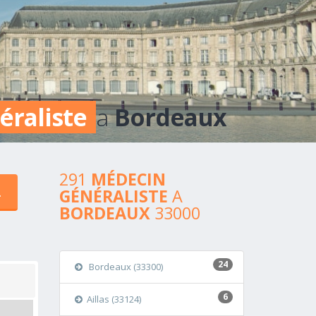
éraliste
a
Bordeaux
291
MÉDECIN
GÉNÉRALISTE
A
BORDEAUX
33000
24
Bordeaux (33300)
6
Aillas (33124)