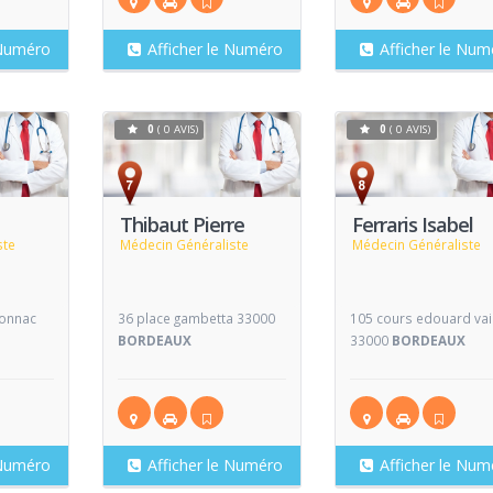
 Numéro
Afficher le Numéro
Afficher le Num
0
( 0 AVIS)
0
( 0 AVIS)
Voir
Voir
V
Fiche
Fiche
Thibaut Pierre
Ferraris Isabel
ste
Médecin Généraliste
Médecin Généraliste
bonnac
36 place gambetta 33000
105 cours edouard vail
X
BORDEAUX
33000
BORDEAUX
 Numéro
Afficher le Numéro
Afficher le Num