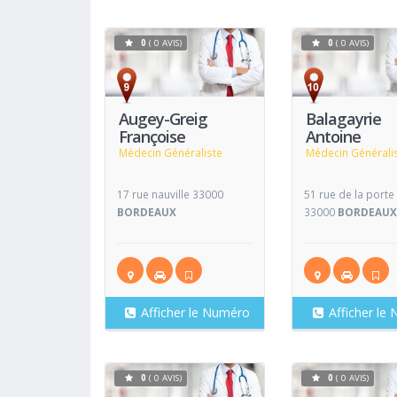
0
( 0 AVIS)
0
( 0 AVIS)
Voir
Fiche
Fiche
Augey-Greig
Balagayrie
Françoise
Antoine
Médecin Généraliste
Médecin Générali
17 rue nauville 33000
51 rue de la porte
BORDEAUX
33000
BORDEAU
Afficher le Numéro
Afficher le
0
( 0 AVIS)
0
( 0 AVIS)