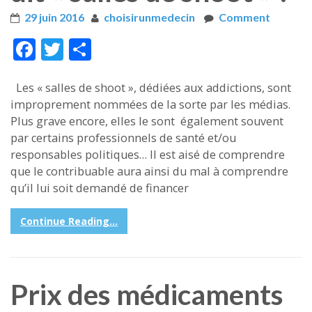
29 juin 2016
choisirunmedecin
Comment
Face
Twitt
Part
boo
er
ager
Les « salles de shoot », dédiées aux addictions, sont
k
improprement nommées de la sorte par les médias.
Plus grave encore, elles le sont également souvent
par certains professionnels de santé et/ou
responsables politiques… Il est aisé de comprendre
que le contribuable aura ainsi du mal à comprendre
qu’il lui soit demandé de financer
Continue Reading...
Prix des médicaments