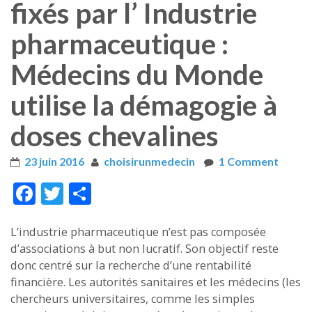
fixés par l’ Industrie
pharmaceutique :
Médecins du Monde
utilise la démagogie à
doses chevalines
23 juin 2016
choisirunmedecin
1 Comment
Face
Twitt
Part
boo
er
ager
L’industrie pharmaceutique n’est pas composée
k
d’associations à but non lucratif. Son objectif reste
donc centré sur la recherche d’une rentabilité
financière. Les autorités sanitaires et les médecins (les
chercheurs universitaires, comme les simples