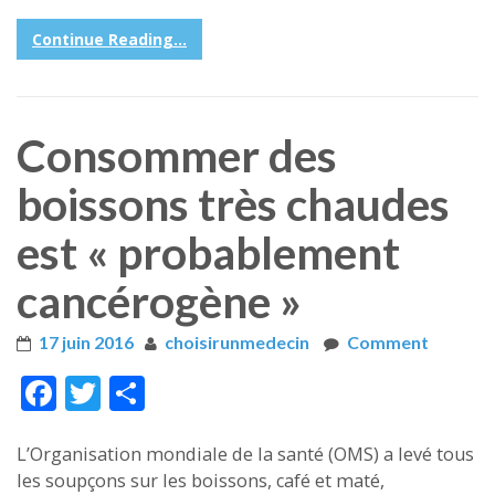
Continue Reading...
Consommer des
boissons très chaudes
est « probablement
cancérogène »
17 juin 2016
choisirunmedecin
Comment
Face
Twitt
Part
boo
er
ager
L’Organisation mondiale de la santé (OMS) a levé tous
k
les soupçons sur les boissons, café et maté,